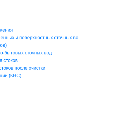
жения
венных и поверхностных сточных во
ов)
но-бытовых сточных вод
я стоков
стоков после очистки
ции (КНС)