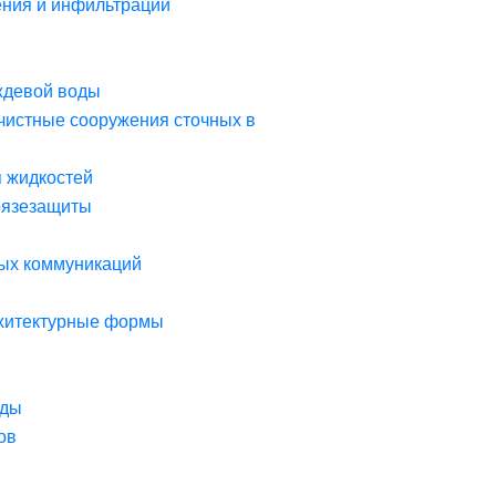
ния и инфильтрации
ждевой воды
чистные сооружения сточных в
я жидкостей
рязезащиты
ых коммуникаций
рхитектурные формы
оды
ов