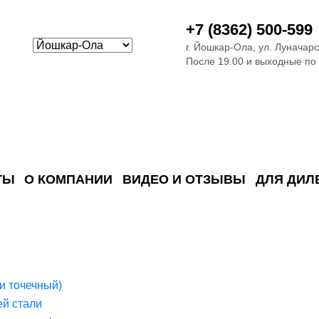
+7 (8362) 500-599
г. Йошкар-Ола, ул. Луначарс
После 19.00 и выходные по
ТЫ
О КОМПАНИИ
ВИДЕО И ОТЗЫВЫ
ДЛЯ ДИЛ
ия сточных в
ские)
поверхностных сточных во
сле очистки
 объектах
емы на промышленых и гражданских объектах
стемы, канализации и пластиковые погреба
темы и автономные канализации для компаний
и точечный)
й стали