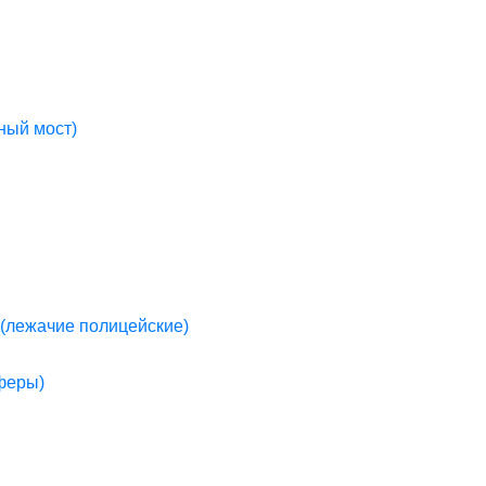
ный мост)
(лежачие полицейские)
пферы)