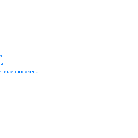
и
ги
з полипропилена