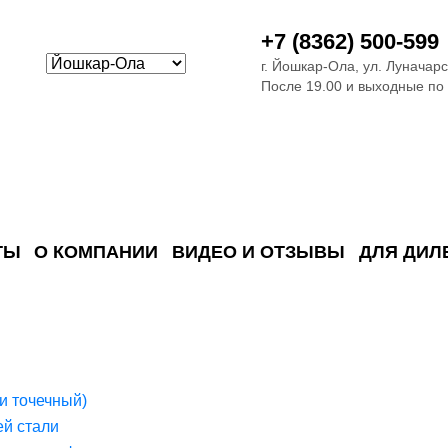
+7 (8362) 500-599
г. Йошкар-Ола, ул. Луначарс
После 19.00 и выходные по
ТЫ
О КОМПАНИИ
ВИДЕО И ОТЗЫВЫ
ДЛЯ ДИЛ
ия сточных в
ские)
поверхностных сточных во
сле очистки
 объектах
емы на промышленых и гражданских объектах
стемы, канализации и пластиковые погреба
темы и автономные канализации для компаний
и точечный)
й стали