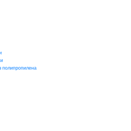
и
ги
з полипропилена