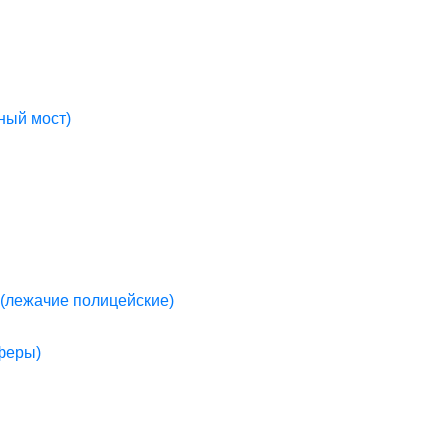
ный мост)
(лежачие полицейские)
пферы)