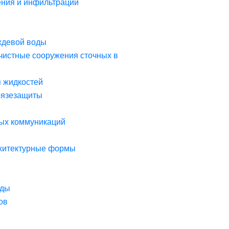
ния и инфильтрации
ждевой воды
чистные сооружения сточных в
я жидкостей
рязезащиты
ых коммуникаций
рхитектурные формы
оды
ов