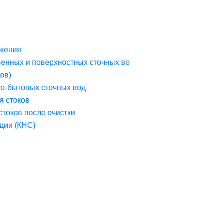
жения
венных и поверхностных сточных во
ов)
но-бытовых сточных вод
я стоков
стоков после очистки
ции (КНС)