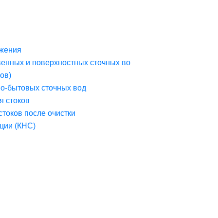
жения
венных и поверхностных сточных во
ов)
но-бытовых сточных вод
я стоков
стоков после очистки
ции (КНС)