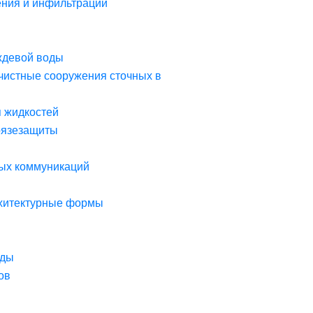
ния и инфильтрации
ждевой воды
чистные сооружения сточных в
я жидкостей
рязезащиты
ых коммуникаций
рхитектурные формы
оды
ов