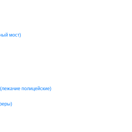
ный мост)
(лежачие полицейские)
пферы)