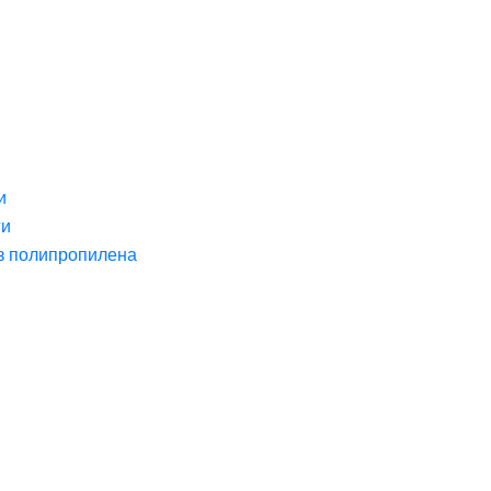
и
ги
з полипропилена