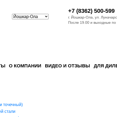
+7 (8362) 500-599
г. Йошкар-Ола, ул. Луначарс
После 19.00 и выходные по
ТЫ
О КОМПАНИИ
ВИДЕО И ОТЗЫВЫ
ДЛЯ ДИЛ
ия сточных в
ские)
поверхностных сточных во
сле очистки
 объектах
емы на промышленых и гражданских объектах
стемы, канализации и пластиковые погреба
темы и автономные канализации для компаний
и точечный)
й стали