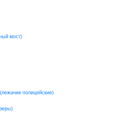
ный мост)
(лежачие полицейские)
пферы)