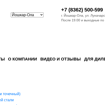
+7 (8362) 500-599
г. Йошкар-Ола, ул. Луначарс
После 19.00 и выходные по
ТЫ
О КОМПАНИИ
ВИДЕО И ОТЗЫВЫ
ДЛЯ ДИЛ
ия сточных в
ские)
поверхностных сточных во
сле очистки
 объектах
емы на промышленых и гражданских объектах
стемы, канализации и пластиковые погреба
темы и автономные канализации для компаний
и точечный)
й стали