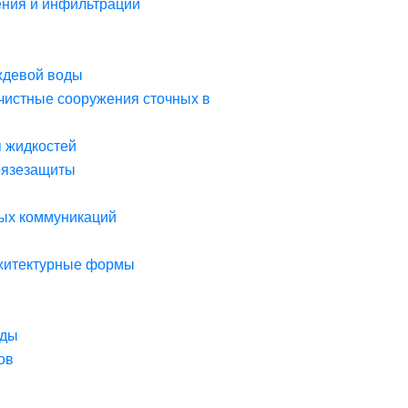
ния и инфильтрации
ждевой воды
чистные сооружения сточных в
я жидкостей
рязезащиты
ых коммуникаций
рхитектурные формы
оды
ов