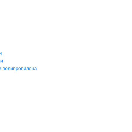
и
ги
з полипропилена