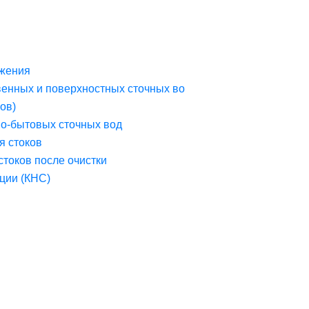
жения
венных и поверхностных сточных во
ов)
но-бытовых сточных вод
я стоков
стоков после очистки
ции (КНС)