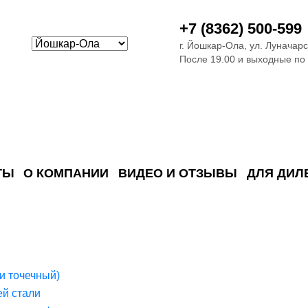
+7 (8362) 500-599
г. Йошкар-Ола, ул. Луначарс
После 19.00 и выходные по
ТЫ
О КОМПАНИИ
ВИДЕО И ОТЗЫВЫ
ДЛЯ ДИЛ
ия сточных в
ские)
поверхностных сточных во
сле очистки
 объектах
емы на промышленых и гражданских объектах
стемы, канализации и пластиковые погреба
темы и автономные канализации для компаний
и точечный)
й стали