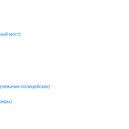
ный мост)
(лежачие полицейские)
пферы)