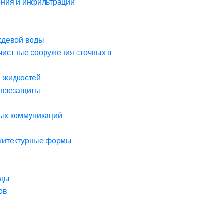
ния и инфильтрации
ждевой воды
чистные сооружения сточных в
я жидкостей
рязезащиты
ых коммуникаций
рхитектурные формы
оды
ов