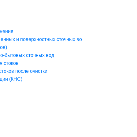
жения
венных и поверхностных сточных во
ов)
но-бытовых сточных вод
я стоков
стоков после очистки
ции (КНС)