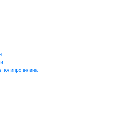
и
ги
з полипропилена