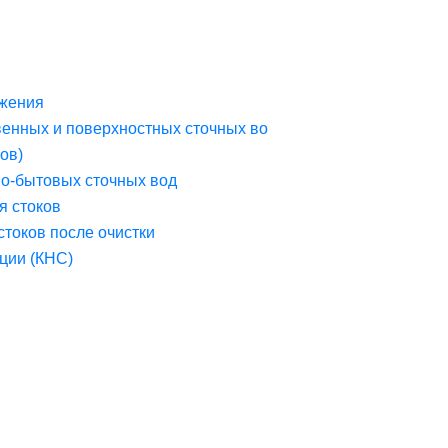
жения
венных и поверхностных сточных во
ов)
но-бытовых сточных вод
я стоков
стоков после очистки
ции (КНС)