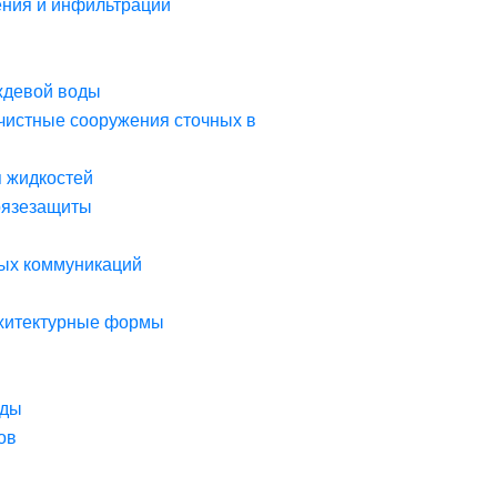
ния и инфильтрации
ждевой воды
чистные сооружения сточных в
я жидкостей
рязезащиты
ых коммуникаций
рхитектурные формы
оды
ов