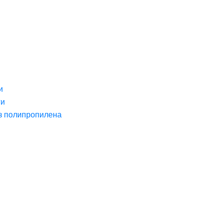
и
ги
з полипропилена