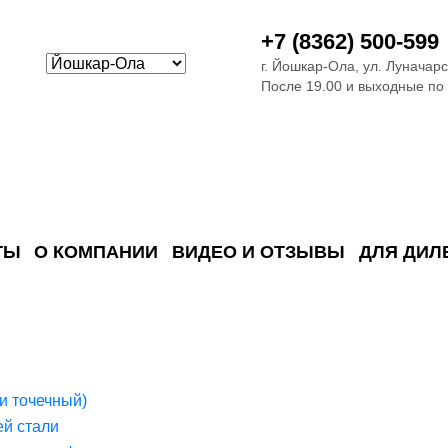
+7 (8362) 500-599
г. Йошкар-Ола, ул. Луначарс
После 19.00 и выходные по
ТЫ
О КОМПАНИИ
ВИДЕО И ОТЗЫВЫ
ДЛЯ ДИЛ
ия сточных в
ские)
поверхностных сточных во
сле очистки
 объектах
емы на промышленых и гражданских объектах
стемы, канализации и пластиковые погреба
темы и автономные канализации для компаний
и точечный)
й стали