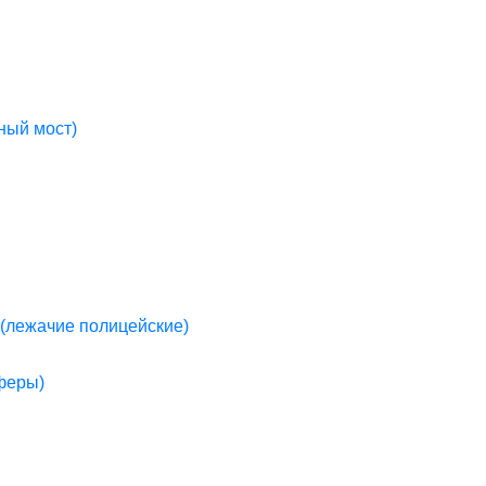
ный мост)
(лежачие полицейские)
пферы)