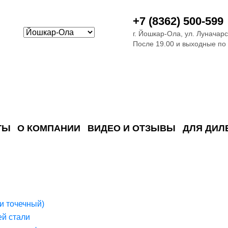
+7 (8362) 500-599
г. Йошкар-Ола, ул. Луначарс
После 19.00 и выходные по
ТЫ
О КОМПАНИИ
ВИДЕО И ОТЗЫВЫ
ДЛЯ ДИЛ
ия сточных в
ские)
поверхностных сточных во
сле очистки
 объектах
емы на промышленых и гражданских объектах
стемы, канализации и пластиковые погреба
темы и автономные канализации для компаний
и точечный)
й стали