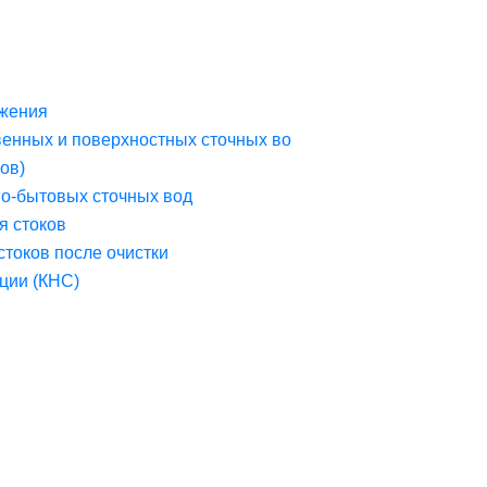
жения
венных и поверхностных сточных во
ов)
но-бытовых сточных вод
я стоков
стоков после очистки
ции (КНС)