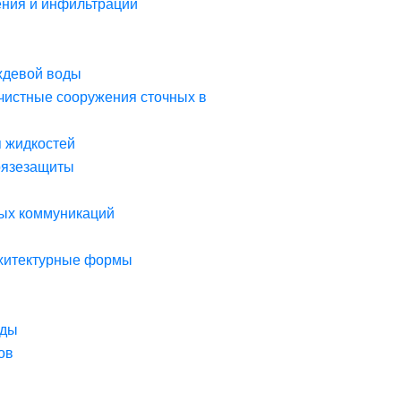
ния и инфильтрации
ждевой воды
чистные сооружения сточных в
я жидкостей
рязезащиты
ых коммуникаций
рхитектурные формы
оды
ов