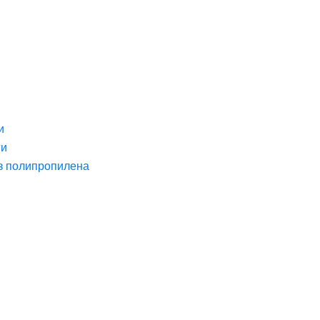
и
ги
з полипропилена