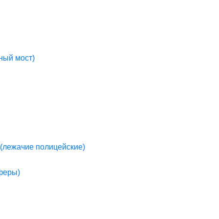
ный мост)
(лежачие полицейские)
пферы)