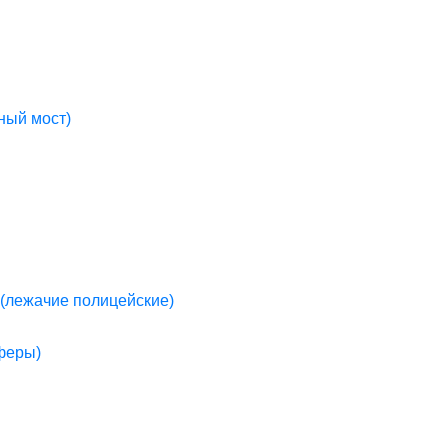
ный мост)
(лежачие полицейские)
пферы)