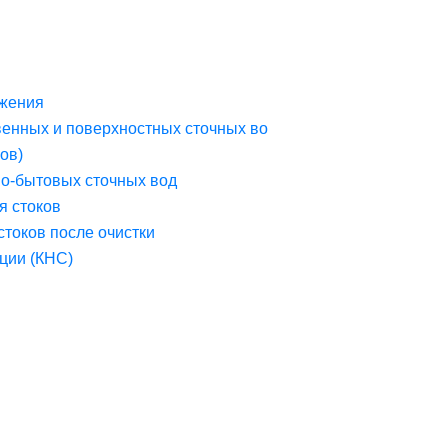
жения
венных и поверхностных сточных во
ов)
но-бытовых сточных вод
я стоков
стоков после очистки
ции (КНС)