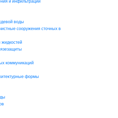
ния и инфильтрации
ждевой воды
чистные сооружения сточных в
я жидкостей
рязезащиты
ых коммуникаций
рхитектурные формы
оды
ов