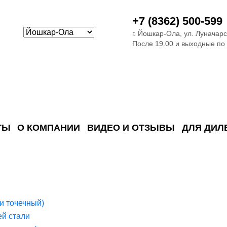
+7 (8362) 500-599
г. Йошкар-Ола, ул. Луначарс
После 19.00 и выходные по
ТЫ
О КОМПАНИИ
ВИДЕО И ОТЗЫВЫ
ДЛЯ ДИЛ
ия сточных в
ские)
поверхностных сточных во
сле очистки
 объектах
емы на промышленых и гражданских объектах
стемы, канализации и пластиковые погреба
темы и автономные канализации для компаний
и точечный)
й стали