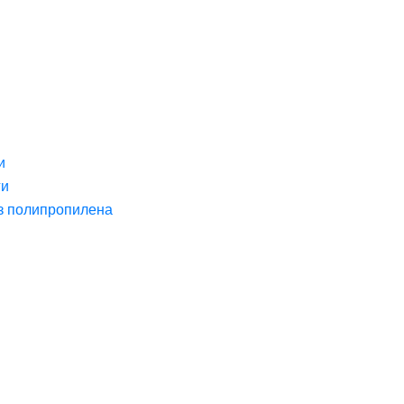
и
ги
з полипропилена