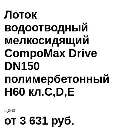
Лоток
водоотводный
мелкосидящий
CompoMax Drive
DN150
полимербетонный
H60 кл.С,D,E
Цена:
от 3 631 руб.