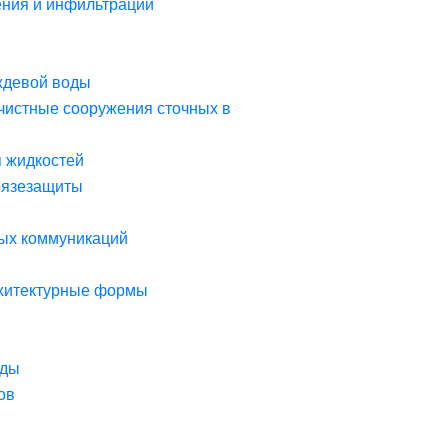
ния и инфильтрации
ждевой воды
чистные сооружения сточных в
я жидкостей
рязезащиты
ых коммуникаций
рхитектурные формы
оды
ов