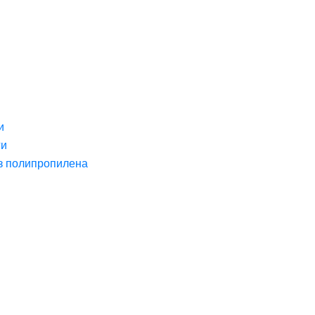
и
ги
з полипропилена