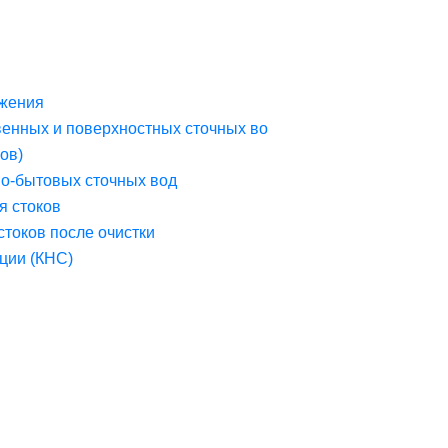
жения
венных и поверхностных сточных во
ов)
но-бытовых сточных вод
я стоков
стоков после очистки
ции (КНС)