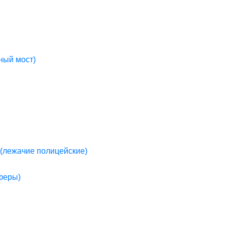
ный мост)
(лежачие полицейские)
пферы)