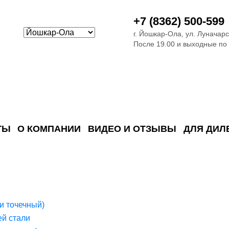
+7 (8362) 500-599
г. Йошкар-Ола, ул. Луначарс
После 19.00 и выходные по
ТЫ
О КОМПАНИИ
ВИДЕО И ОТЗЫВЫ
ДЛЯ ДИЛ
ия сточных в
ские)
поверхностных сточных во
сле очистки
 объектах
емы на промышленых и гражданских объектах
стемы, канализации и пластиковые погреба
темы и автономные канализации для компаний
и точечный)
й стали