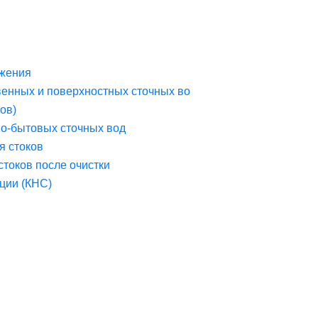
жения
венных и поверхностных сточных во
ов)
но-бытовых сточных вод
я стоков
стоков после очистки
ции (КНС)