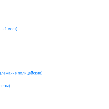
ный мост)
(лежачие полицейские)
пферы)