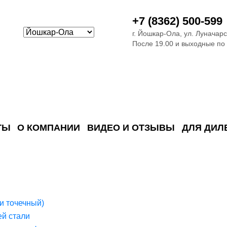
+7 (8362) 500-599
г. Йошкар-Ола, ул. Луначарс
После 19.00 и выходные по
ТЫ
О КОМПАНИИ
ВИДЕО И ОТЗЫВЫ
ДЛЯ ДИЛ
ия сточных в
ские)
поверхностных сточных во
сле очистки
 объектах
емы на промышленых и гражданских объектах
стемы, канализации и пластиковые погреба
темы и автономные канализации для компаний
и точечный)
й стали