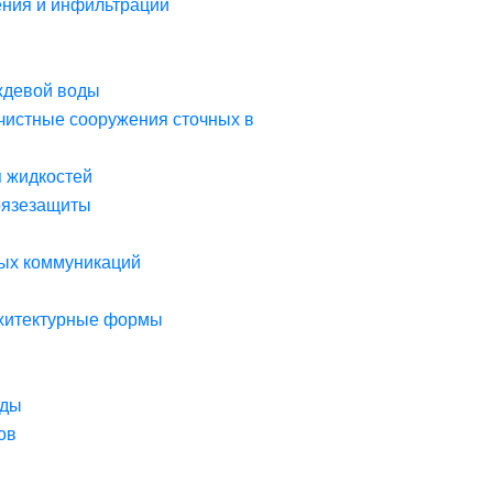
ния и инфильтрации
ждевой воды
чистные сооружения сточных в
я жидкостей
рязезащиты
ых коммуникаций
рхитектурные формы
оды
ов