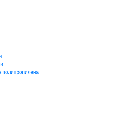
и
ги
з полипропилена