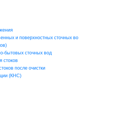
жения
венных и поверхностных сточных во
ов)
но-бытовых сточных вод
я стоков
стоков после очистки
ции (КНС)