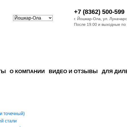
+7 (8362) 500-599
г. Йошкар-Ола, ул. Луначарс
После 19.00 и выходные по
ТЫ
О КОМПАНИИ
ВИДЕО И ОТЗЫВЫ
ДЛЯ ДИЛ
ия сточных в
ские)
поверхностных сточных во
сле очистки
 объектах
емы на промышленых и гражданских объектах
стемы, канализации и пластиковые погреба
темы и автономные канализации для компаний
и точечный)
й стали