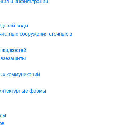
ния и инфильтрации
ждевой воды
чистные сооружения сточных в
я жидкостей
рязезащиты
ых коммуникаций
рхитектурные формы
оды
ов