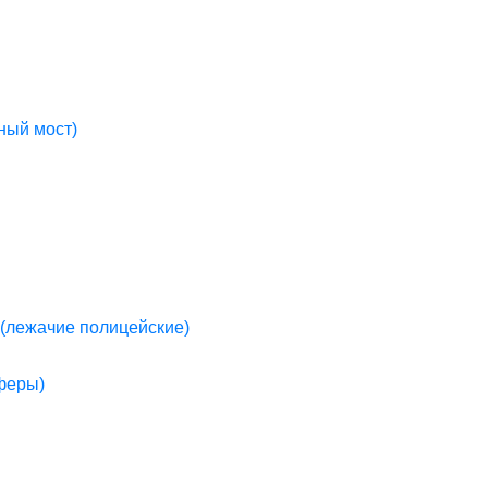
ный мост)
(лежачие полицейские)
пферы)