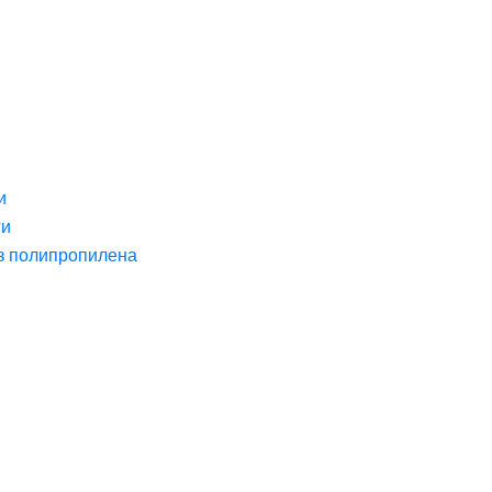
и
ги
з полипропилена