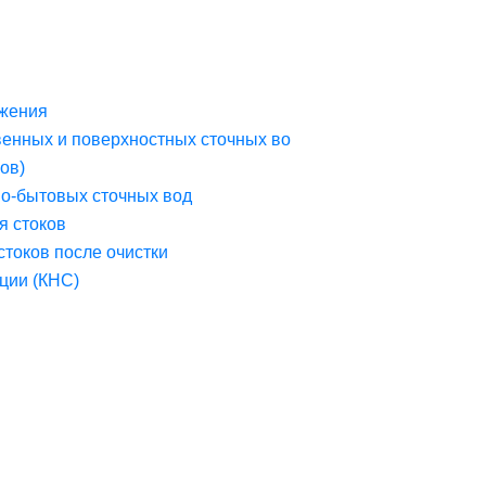
жения
венных и поверхностных сточных во
ов)
но-бытовых сточных вод
я стоков
стоков после очистки
ции (КНС)