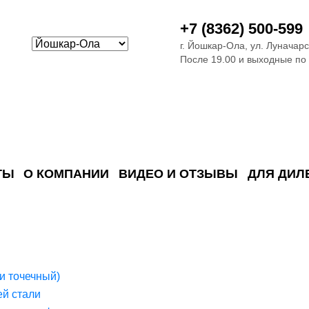
+7 (8362) 500-599
г. Йошкар-Ола, ул. Луначарс
После 19.00 и выходные по
ТЫ
О КОМПАНИИ
ВИДЕО И ОТЗЫВЫ
ДЛЯ ДИЛ
ия сточных в
ские)
поверхностных сточных во
сле очистки
 объектах
емы на промышленых и гражданских объектах
стемы, канализации и пластиковые погреба
темы и автономные канализации для компаний
и точечный)
й стали