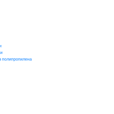
и
ги
з полипропилена