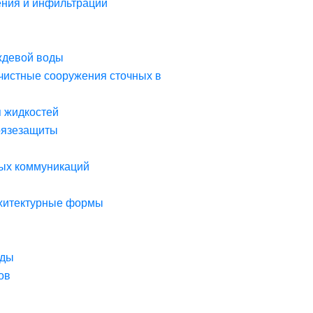
ния и инфильтрации
ждевой воды
чистные сооружения сточных в
я жидкостей
рязезащиты
ых коммуникаций
рхитектурные формы
оды
ов