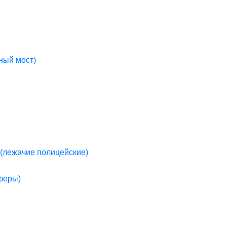
ный мост)
(лежачие полицейские)
пферы)