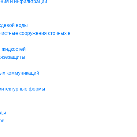
ния и инфильтрации
ждевой воды
чистные сооружения сточных в
я жидкостей
рязезащиты
ых коммуникаций
рхитектурные формы
оды
ов