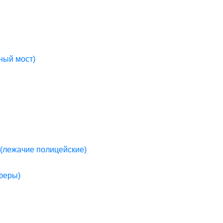
ный мост)
(лежачие полицейские)
пферы)