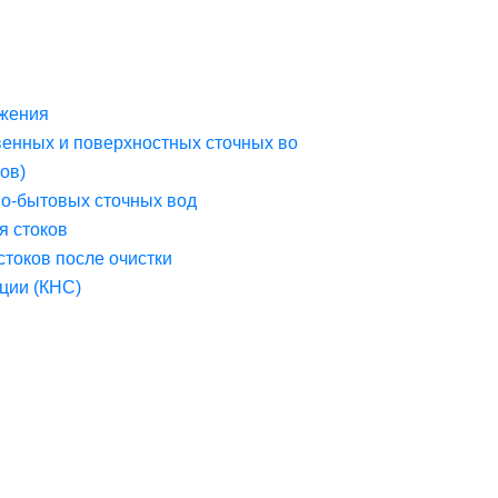
жения
венных и поверхностных сточных во
ов)
но-бытовых сточных вод
я стоков
стоков после очистки
ции (КНС)