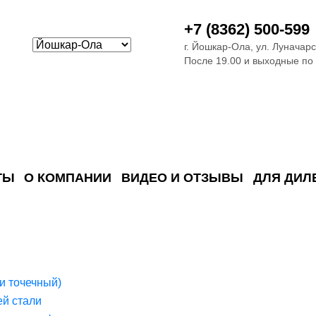
+7 (8362) 500-599
г. Йошкар-Ола, ул. Луначарс
После 19.00 и выходные по
ТЫ
О КОМПАНИИ
ВИДЕО И ОТЗЫВЫ
ДЛЯ ДИЛ
ия сточных в
ские)
поверхностных сточных во
сле очистки
 объектах
емы на промышленых и гражданских объектах
стемы, канализации и пластиковые погреба
темы и автономные канализации для компаний
и точечный)
й стали