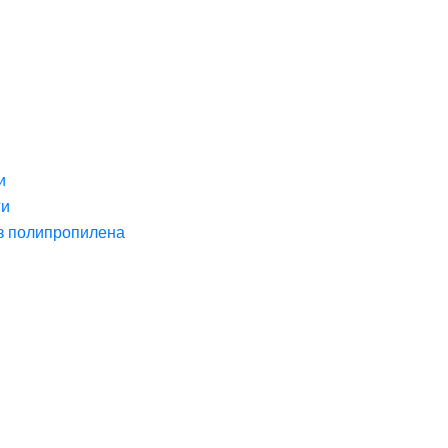
и
ги
з полипропилена