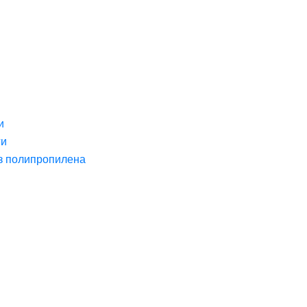
и
ги
з полипропилена