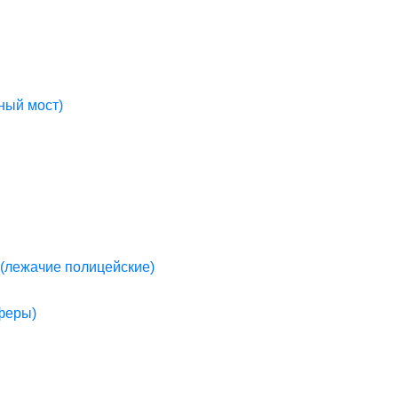
ный мост)
(лежачие полицейские)
пферы)