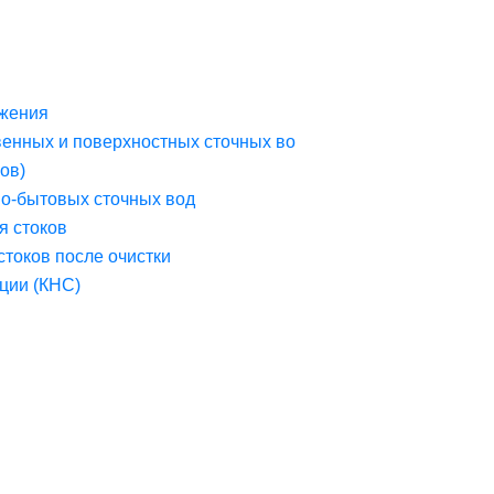
жения
венных и поверхностных сточных во
ов)
но-бытовых сточных вод
я стоков
стоков после очистки
ции (КНС)