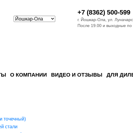
+7 (8362) 500-599
г. Йошкар-Ола, ул. Луначарс
После 19.00 и выходные по
ТЫ
О КОМПАНИИ
ВИДЕО И ОТЗЫВЫ
ДЛЯ ДИЛ
ия сточных в
ские)
поверхностных сточных во
сле очистки
 объектах
емы на промышленых и гражданских объектах
стемы, канализации и пластиковые погреба
темы и автономные канализации для компаний
и точечный)
й стали