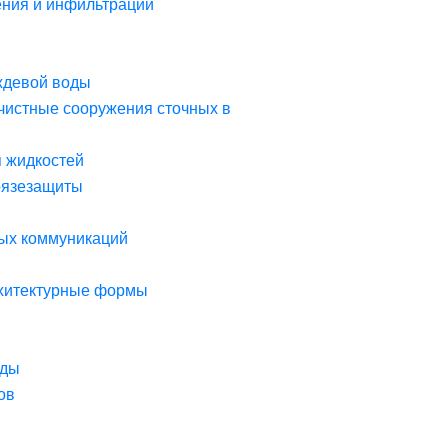
ния и инфильтрации
ждевой воды
чистные сооружения сточных в
я жидкостей
рязезащиты
ых коммуникаций
рхитектурные формы
оды
ов