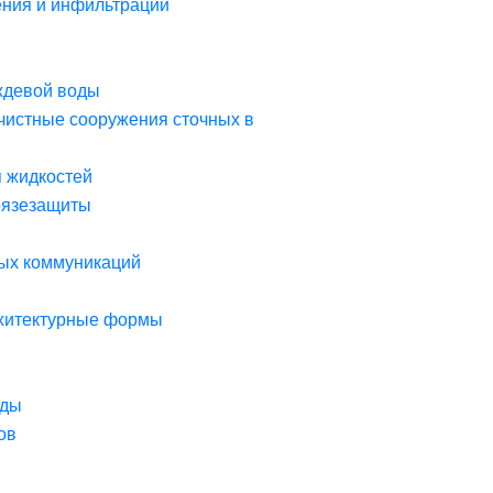
ния и инфильтрации
ждевой воды
чистные сооружения сточных в
я жидкостей
рязезащиты
ых коммуникаций
рхитектурные формы
оды
ов