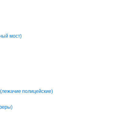
ный мост)
(лежачие полицейские)
пферы)