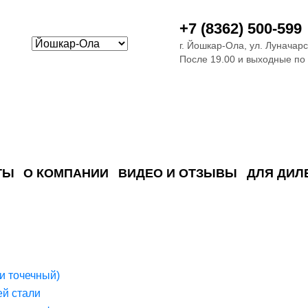
+7 (8362) 500-599
г. Йошкар-Ола, ул. Луначарс
После 19.00 и выходные по
ТЫ
О КОМПАНИИ
ВИДЕО И ОТЗЫВЫ
ДЛЯ ДИЛ
ия сточных в
ские)
поверхностных сточных во
сле очистки
 объектах
емы на промышленых и гражданских объектах
стемы, канализации и пластиковые погреба
темы и автономные канализации для компаний
и точечный)
й стали