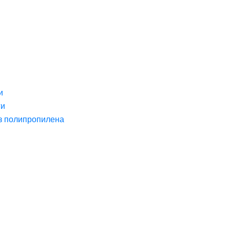
и
ги
з полипропилена