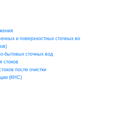
жения
венных и поверхностных сточных во
ов)
но-бытовых сточных вод
я стоков
стоков после очистки
ции (КНС)