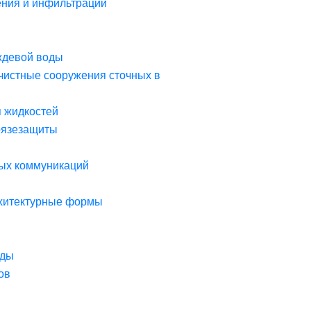
ния и инфильтрации
ждевой воды
чистные сооружения сточных в
я жидкостей
рязезащиты
ых коммуникаций
рхитектурные формы
оды
ов