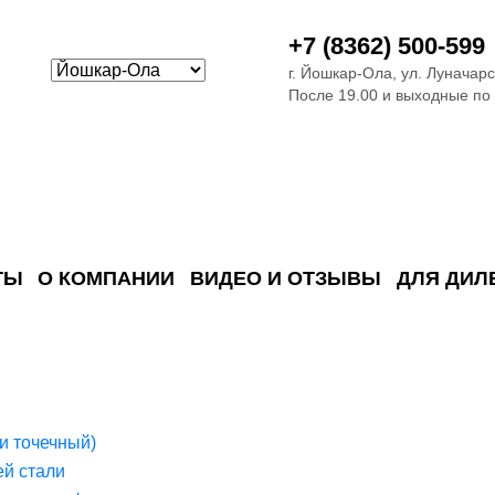
+7 (8362) 500-599
г. Йошкар-Ола, ул. Луначарс
После 19.00 и выходные по
ТЫ
О КОМПАНИИ
ВИДЕО И ОТЗЫВЫ
ДЛЯ ДИЛ
ия сточных в
ские)
поверхностных сточных во
сле очистки
 объектах
емы на промышленых и гражданских объектах
стемы, канализации и пластиковые погреба
темы и автономные канализации для компаний
и точечный)
й стали