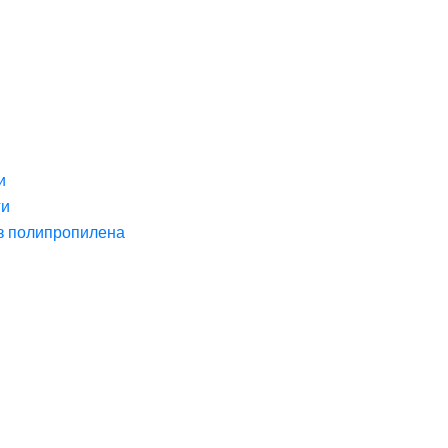
и
ги
з полипропилена