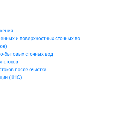
жения
венных и поверхностных сточных во
ов)
но-бытовых сточных вод
я стоков
стоков после очистки
ции (КНС)