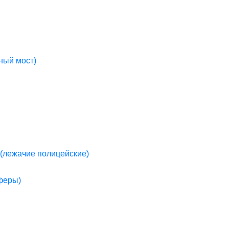
ный мост)
(лежачие полицейские)
пферы)