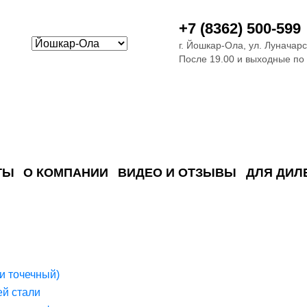
+7 (8362) 500-599
г. Йошкар-Ола, ул. Луначарс
После 19.00 и выходные по
ТЫ
О КОМПАНИИ
ВИДЕО И ОТЗЫВЫ
ДЛЯ ДИЛ
ия сточных в
ские)
поверхностных сточных во
сле очистки
 объектах
емы на промышленых и гражданских объектах
стемы, канализации и пластиковые погреба
темы и автономные канализации для компаний
и точечный)
й стали