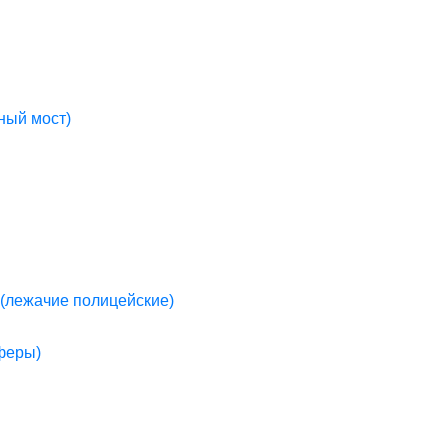
ный мост)
(лежачие полицейские)
пферы)