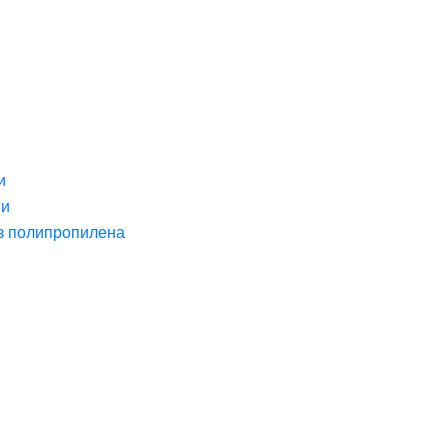
и
ги
з полипропилена