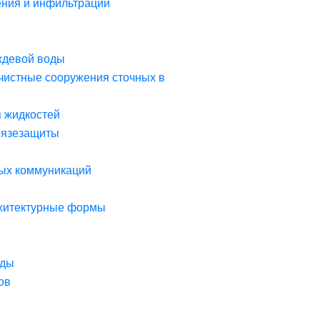
ния и инфильтрации
ждевой воды
чистные сооружения сточных в
я жидкостей
рязезащиты
ых коммуникаций
рхитектурные формы
оды
ов