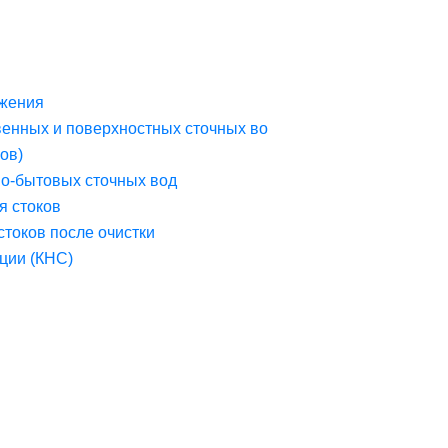
жения
венных и поверхностных сточных во
ов)
но-бытовых сточных вод
я стоков
стоков после очистки
ции (КНС)