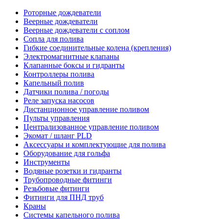
Роторные дождеватели
Веерные дождеватели
Веерные дождеватели с соплом
Сопла для полива
Гибкие соединительные колена (крепления)
Электромагнитные клапаны
Клапанные боксы и гидранты
Контроллеры полива
Капельный полив
Датчики полива / погоды
Реле запуска насосов
Дистанционное управление поливом
Пульты управления
Централизованное управление поливом
Экомат / шланг PLD
Аксессуары и комплектующие для полива
Оборудование для гольфа
Инструменты
Водяные розетки и гидранты
Трубопроводные фитинги
Резьбовые фитинги
Фитинги для ПНД труб
Краны
Системы капельного полива