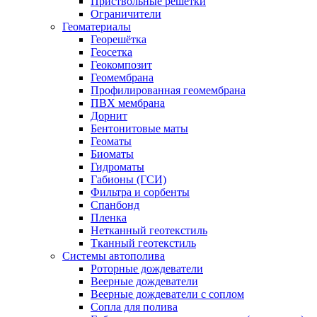
Приствольные решетки
Ограничители
Геоматериалы
Георешётка
Геосетка
Геокомпозит
Геомембрана
Профилированная геомембрана
ПВХ мембрана
Дорнит
Бентонитовые маты
Геоматы
Биоматы
Гидроматы
Габионы (ГСИ)
Фильтра и сорбенты
Спанбонд
Пленка
Нетканный геотекстиль
Тканный геотекстиль
Системы автополива
Роторные дождеватели
Веерные дождеватели
Веерные дождеватели с соплом
Сопла для полива