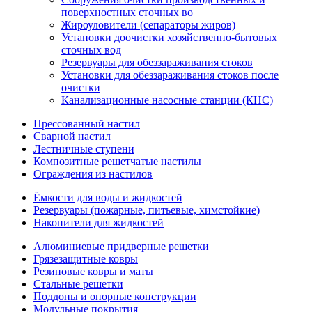
поверхностных сточных во
Жироуловители (сепараторы жиров)
Установки доочистки хозяйственно-бытовых
сточных вод
Резервуары для обеззараживания стоков
Установки для обеззараживания стоков после
очистки
Канализационные насосные станции (КНС)
Прессованный настил
Сварной настил
Лестничные ступени
Композитные решетчатые настилы
Ограждения из настилов
Ёмкости для воды и жидкостей
Резервуары (пожарные, питьевые, химстойкие)
Накопители для жидкостей
Алюминиевые придверные решетки
Грязезащитные ковры
Резиновые ковры и маты
Стальные решетки
Поддоны и опорные конструкции
Модульные покрытия