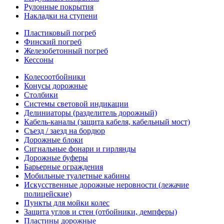
Рулонные покрытия
Накладки на ступени
Пластиковый погреб
Финский погреб
Железобетонный погреб
Кессоны
Колесоотбойники
Конусы дорожные
Столбики
Системы световой индикации
Делиниаторы (разделитель дорожный)
Кабель-каналы (защита кабеля, кабельный мост)
Съезд / заезд на бордюр
Дорожные блоки
Сигнальные фонари и гирлянды
Дорожные буферы
Барьерные ограждения
Мобильные туалетные кабины
Искусственные дорожные неровности (лежачие
полицейские)
Пункты для мойки колес
Защита углов и стен (отбойники, демпферы)
Пластины дорожные