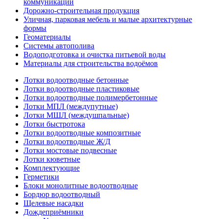
коммуникаций
Дорожно-строительная продукция
Уличная, парковая мебель и малые архитектурные
формы
Геоматериалы
Системы автополива
Водоподготовка и очистка питьевой воды
Материалы для строительства водоёмов
Лотки водоотводные бетонные
Лотки водоотводные пластиковые
Лотки водоотводные полимербетонные
Лотки МПЛ (междупутные)
Лотки МШЛ (междушпальные)
Лотки быстротока
Лотки водоотводные композитные
Лотки водоотводные Ж/Д
Лотки мостовые подвесные
Лотки кюветные
Комплектующие
Герметики
Блоки монолитные водоотводные
Бордюр водоотводный
Щелевые насадки
Дождеприёмники