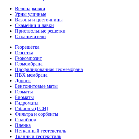
Велопарковки
Урны уличные
Вазоны и цветочницы
Скамейки и лавки
Приствольные решетки
Ограничители
Георешётка
Геосетка
Геокомпозит
Геомембрана
Профилированная геомембрана
ПВХ мембрана
Дорнит
Бентонитовые маты
Геоматы
Биоматы
Гидроматы
Габионы (ГСИ)
Фильтра и сорбенты
Спанбонд
Пленка
Нетканный геотекстиль
Тканный геотекстиль