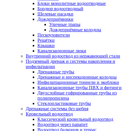
Блоки монолитные водоотводные
Бордюр водоотводный
Щелевые насадки
Дождеприёмники
Уличные трапы
Дождеприёмные колодцы
Пескоуловители
Решётки
Крышки
Канализационные люки
Внутренний водоотвод из нержавеющей стали
Подземный дренаж и системы накопления и
инфильтрации
Дренажные трубы
Дренажные и инспекционные колодцы
Инфильтрационные тоннели и экоблоки
Канализационные трубы ПВХ и фитинги
Двухслойные гофрированные трубы из
полипропилена
Стеклопластиковые трубы
Дренажные системы без щебня
Кровельный водоотвод
Классический кровельный водоотвод
Водоотвод через парапет
Водоотвод балконов и террас