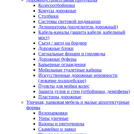
Колесоотбойники
Конусы дорожные
Столбики
Системы световой индикации
Делиниаторы (разделитель дорожный)
Кабель-каналы (защита кабеля, кабельный
мост)
Съезд / заезд на бордюр
Дорожные блоки
Сигнальные фонари и гирлянды
Дорожные буферы
Барьерные ограждения
Мобильные туалетные кабины
Искусственные дорожные неровности
(лежачие полицейские)
Пункты для мойки колес
Защита углов и стен (отбойники, демпферы)
Пластины дорожные
Уличная, парковая мебель и малые архитектурные
формы
Велопарковки
Урны уличные
Вазоны и цветочницы
Скамейки и лавки