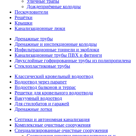
Уличные трапы
Дождеприёмные колодцы
Пескоуловители
Решётки
Крышки
Канализационные люки
Дренажные трубы
Дренажные и инспекционные колодцы
Инфильтрационные тоннели и экоблоки
Канализационные трубы ПВХ и фитинги
Двухслойные гофрированные трубы из полипропилена
Стеклопластиковые трубы
Классический кровельный водоотвод
Водоотвод через парапет
Водоотвод балконов и террас
Решетки для кровельного водоотвода
Вакуумный водоотвод
Для стилобатов и гаражей
Дренажные лотки
Септики и автономная канализация
Комплексные очистные сооружения
Специализированные очистные сооружения
Сооружения очистки производственных и