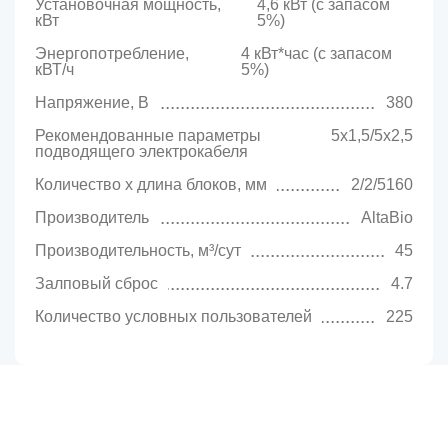
Установочная мощность,
4,6 кВт (с запасом
кВт
5%)
Энергопотребление,
4 кВт*час (с запасом
кВТ/ч
5%)
Напряжение, В
380
Рекомендованные параметры
5х1,5/5х2,5
подводящего электрокабеля
Количество х длина блоков, мм
2/2/5160
Производитель
AltaBio
Производительность, м³/сут
45
Залповый сброс
4.7
Количество условных пользователей
225