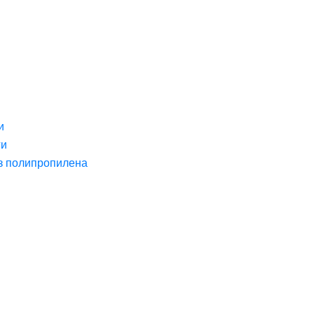
и
ги
з полипропилена