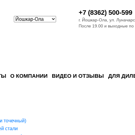
+7 (8362) 500-599
г. Йошкар-Ола, ул. Луначарс
После 19.00 и выходные по
ТЫ
О КОМПАНИИ
ВИДЕО И ОТЗЫВЫ
ДЛЯ ДИЛ
ия сточных в
ские)
поверхностных сточных во
сле очистки
 объектах
емы на промышленых и гражданских объектах
стемы, канализации и пластиковые погреба
темы и автономные канализации для компаний
и точечный)
й стали