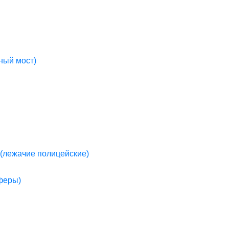
ный мост)
(лежачие полицейские)
пферы)