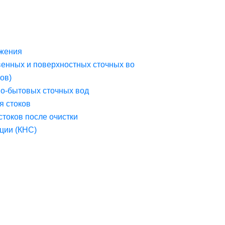
жения
венных и поверхностных сточных во
ов)
но-бытовых сточных вод
я стоков
стоков после очистки
ции (КНС)