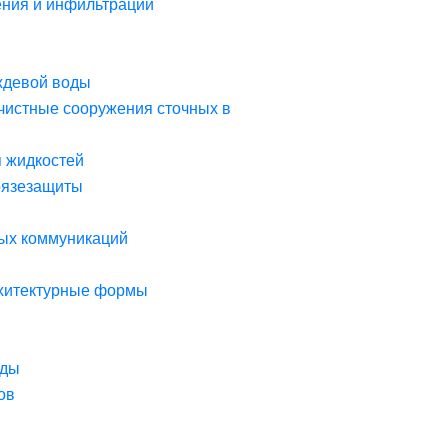
ния и инфильтрации
ждевой воды
чистные сооружения сточных в
я жидкостей
рязезащиты
ых коммуникаций
рхитектурные формы
оды
ов