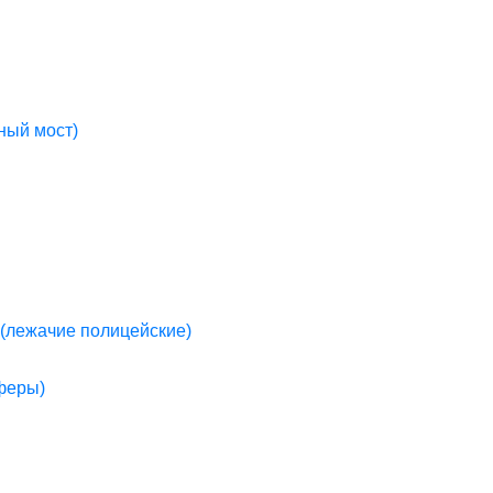
ный мост)
(лежачие полицейские)
пферы)