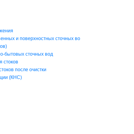
жения
венных и поверхностных сточных во
ов)
но-бытовых сточных вод
я стоков
стоков после очистки
ции (КНС)