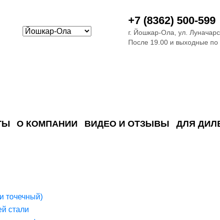
+7 (8362) 500-599
г. Йошкар-Ола, ул. Луначарс
После 19.00 и выходные по
ТЫ
О КОМПАНИИ
ВИДЕО И ОТЗЫВЫ
ДЛЯ ДИЛ
ия сточных в
ские)
поверхностных сточных во
сле очистки
 объектах
емы на промышленых и гражданских объектах
стемы, канализации и пластиковые погреба
темы и автономные канализации для компаний
и точечный)
й стали