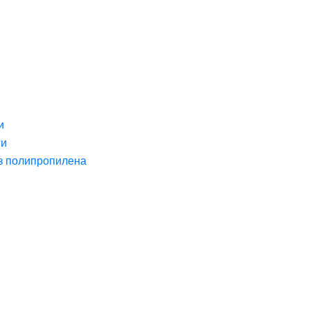
и
ги
з полипропилена