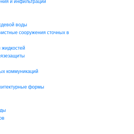
ния и инфильтрации
ждевой воды
чистные сооружения сточных в
я жидкостей
рязезащиты
ых коммуникаций
рхитектурные формы
оды
ов