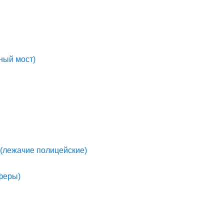
ный мост)
(лежачие полицейские)
пферы)