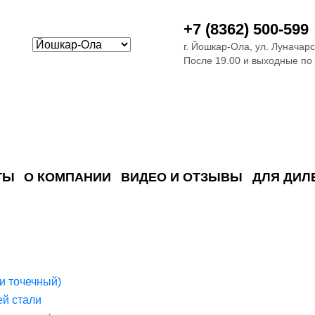
+7 (8362) 500-599
г. Йошкар-Ола, ул. Луначарс
После 19.00 и выходные по
ТЫ
О КОМПАНИИ
ВИДЕО И ОТЗЫВЫ
ДЛЯ ДИЛ
ия сточных в
ские)
поверхностных сточных во
сле очистки
 объектах
емы на промышленых и гражданских объектах
стемы, канализации и пластиковые погреба
темы и автономные канализации для компаний
и точечный)
й стали