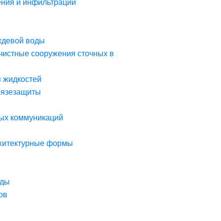
ния и инфильтрации
ждевой воды
чистные сооружения сточных в
я жидкостей
рязезащиты
ых коммуникаций
рхитектурные формы
оды
ов