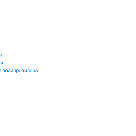
и
ги
з полипропилена