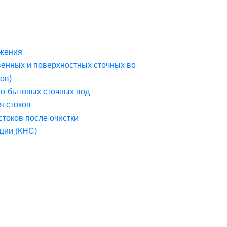
жения
венных и поверхностных сточных во
ов)
но-бытовых сточных вод
я стоков
стоков после очистки
ции (КНС)