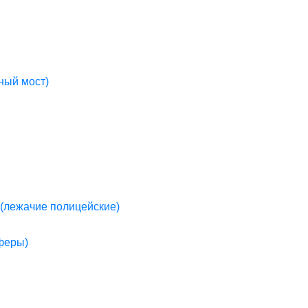
ный мост)
(лежачие полицейские)
пферы)