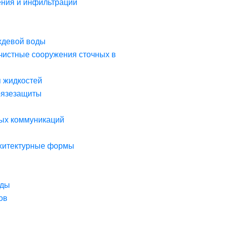
ния и инфильтрации
ждевой воды
чистные сооружения сточных в
я жидкостей
рязезащиты
ых коммуникаций
рхитектурные формы
оды
ов