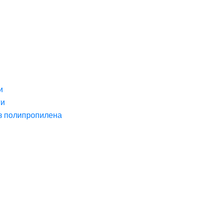
и
ги
з полипропилена