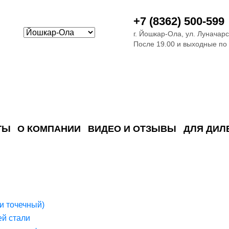
+7 (8362) 500-599
г. Йошкар-Ола, ул. Луначарс
После 19.00 и выходные по
ТЫ
О КОМПАНИИ
ВИДЕО И ОТЗЫВЫ
ДЛЯ ДИЛ
ия сточных в
ские)
поверхностных сточных во
сле очистки
 объектах
емы на промышленых и гражданских объектах
стемы, канализации и пластиковые погреба
темы и автономные канализации для компаний
и точечный)
й стали