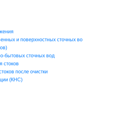
жения
венных и поверхностных сточных во
ов)
но-бытовых сточных вод
я стоков
стоков после очистки
ции (КНС)