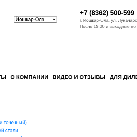
+7 (8362) 500-599
г. Йошкар-Ола, ул. Луначарс
После 19.00 и выходные по
ТЫ
О КОМПАНИИ
ВИДЕО И ОТЗЫВЫ
ДЛЯ ДИЛ
ия сточных в
ские)
поверхностных сточных во
сле очистки
 объектах
емы на промышленых и гражданских объектах
стемы, канализации и пластиковые погреба
темы и автономные канализации для компаний
и точечный)
й стали