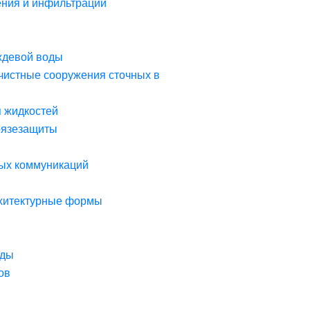
ния и инфильтрации
ждевой воды
чистные сооружения сточных в
я жидкостей
рязезащиты
ых коммуникаций
рхитектурные формы
оды
ов