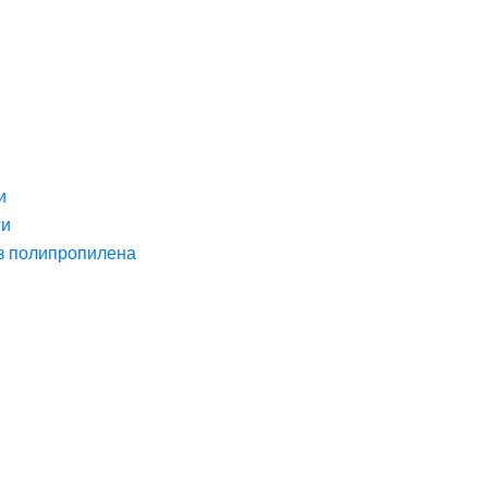
и
ги
з полипропилена