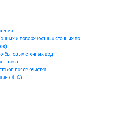
жения
венных и поверхностных сточных во
ов)
но-бытовых сточных вод
я стоков
стоков после очистки
ции (КНС)