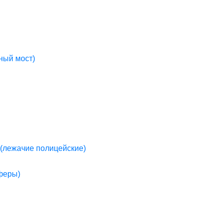
ный мост)
(лежачие полицейские)
пферы)