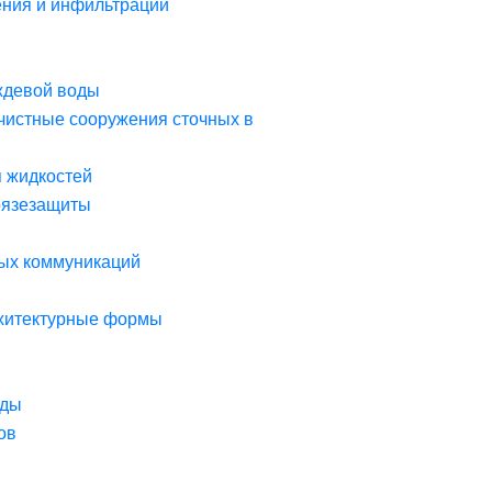
ния и инфильтрации
ждевой воды
чистные сооружения сточных в
я жидкостей
рязезащиты
ых коммуникаций
рхитектурные формы
оды
ов