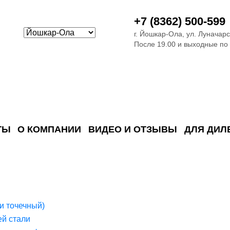
+7 (8362) 500-599
г. Йошкар-Ола, ул. Луначарс
После 19.00 и выходные по
ТЫ
О КОМПАНИИ
ВИДЕО И ОТЗЫВЫ
ДЛЯ ДИЛ
ия сточных в
ские)
поверхностных сточных во
сле очистки
 объектах
емы на промышленых и гражданских объектах
стемы, канализации и пластиковые погреба
темы и автономные канализации для компаний
и точечный)
й стали