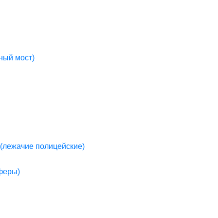
ный мост)
(лежачие полицейские)
пферы)