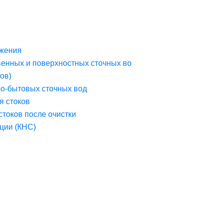
жения
венных и поверхностных сточных во
ов)
но-бытовых сточных вод
я стоков
стоков после очистки
ции (КНС)