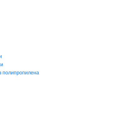
и
ги
з полипропилена