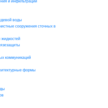
ния и инфильтрации
ждевой воды
чистные сооружения сточных в
я жидкостей
рязезащиты
ых коммуникаций
рхитектурные формы
оды
ов