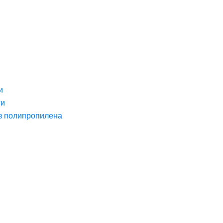
и
ги
з полипропилена