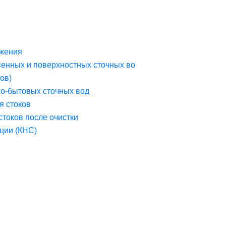
жения
венных и поверхностных сточных во
ов)
но-бытовых сточных вод
я стоков
стоков после очистки
ции (КНС)