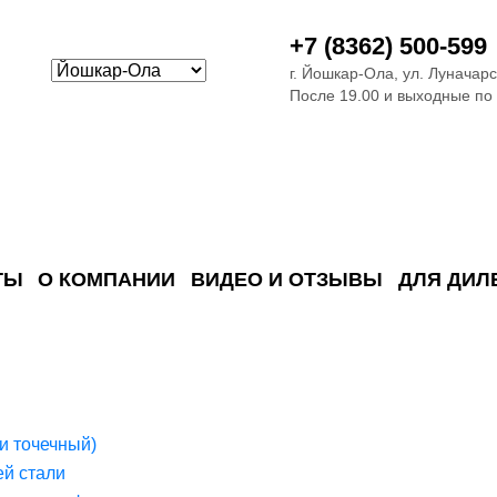
+7 (8362) 500-599
г. Йошкар-Ола, ул. Луначарс
После 19.00 и выходные по
ТЫ
О КОМПАНИИ
ВИДЕО И ОТЗЫВЫ
ДЛЯ ДИЛ
ия сточных в
ские)
поверхностных сточных во
сле очистки
 объектах
емы на промышленых и гражданских объектах
стемы, канализации и пластиковые погреба
темы и автономные канализации для компаний
и точечный)
й стали