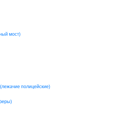
ный мост)
(лежачие полицейские)
пферы)