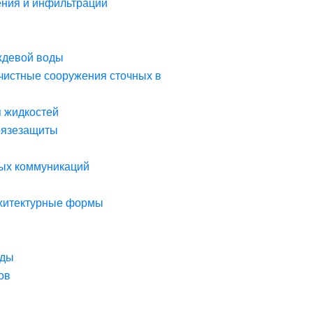
ния и инфильтрации
ждевой воды
чистные сооружения сточных в
я жидкостей
рязезащиты
ых коммуникаций
рхитектурные формы
оды
ов