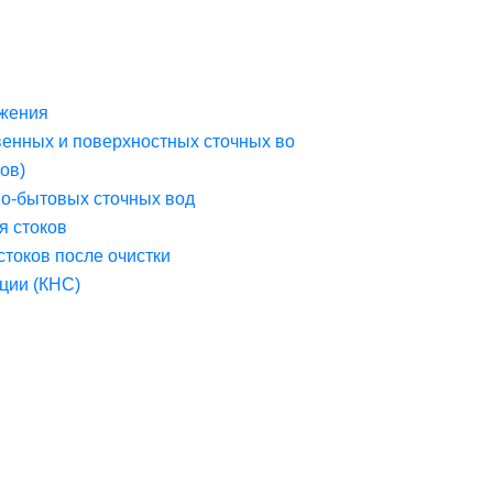
жения
венных и поверхностных сточных во
ов)
но-бытовых сточных вод
я стоков
стоков после очистки
ции (КНС)