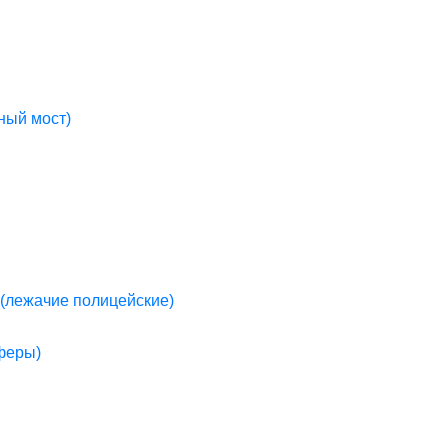
ный мост)
(лежачие полицейские)
пферы)