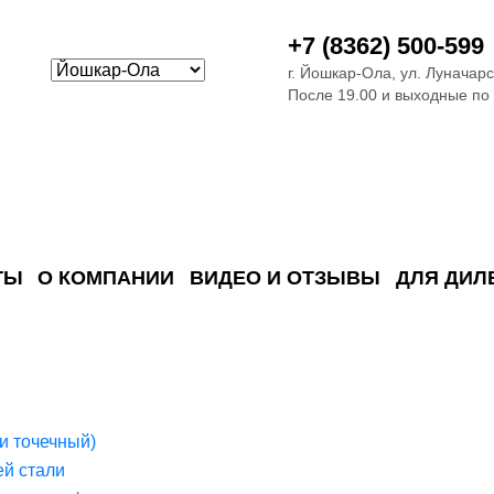
+7 (8362) 500-599
г. Йошкар-Ола, ул. Луначарс
После 19.00 и выходные по
ТЫ
О КОМПАНИИ
ВИДЕО И ОТЗЫВЫ
ДЛЯ ДИЛ
ия сточных в
ские)
поверхностных сточных во
сле очистки
 объектах
емы на промышленых и гражданских объектах
стемы, канализации и пластиковые погреба
темы и автономные канализации для компаний
и точечный)
й стали