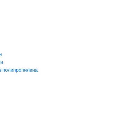
и
ги
з полипропилена