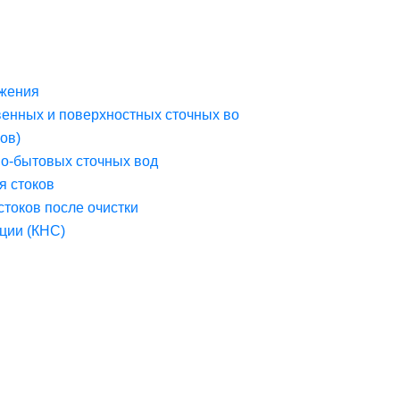
жения
венных и поверхностных сточных во
ов)
но-бытовых сточных вод
я стоков
стоков после очистки
ции (КНС)