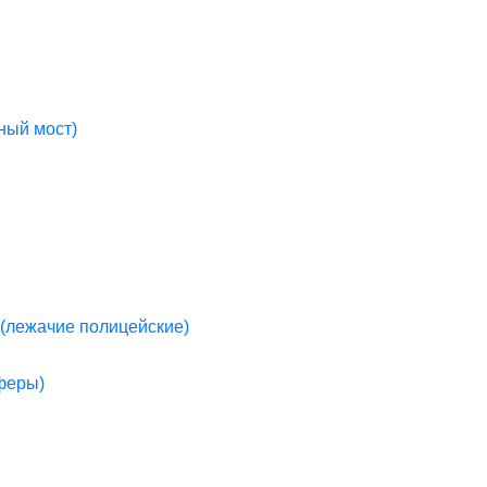
ный мост)
(лежачие полицейские)
пферы)