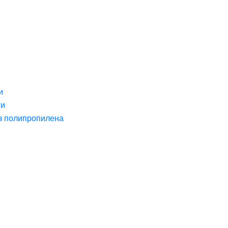
и
ги
з полипропилена