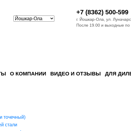
+7 (8362) 500-599
г. Йошкар-Ола, ул. Луначарс
После 19.00 и выходные по
ТЫ
О КОМПАНИИ
ВИДЕО И ОТЗЫВЫ
ДЛЯ ДИЛ
ия сточных в
ские)
поверхностных сточных во
сле очистки
 объектах
емы на промышленых и гражданских объектах
стемы, канализации и пластиковые погреба
темы и автономные канализации для компаний
и точечный)
й стали