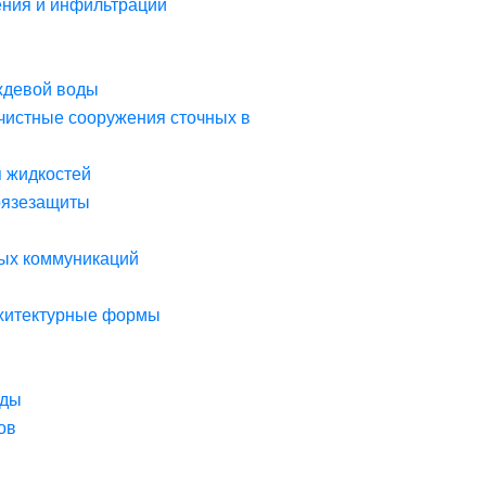
ния и инфильтрации
ждевой воды
чистные сооружения сточных в
я жидкостей
рязезащиты
ых коммуникаций
рхитектурные формы
оды
ов