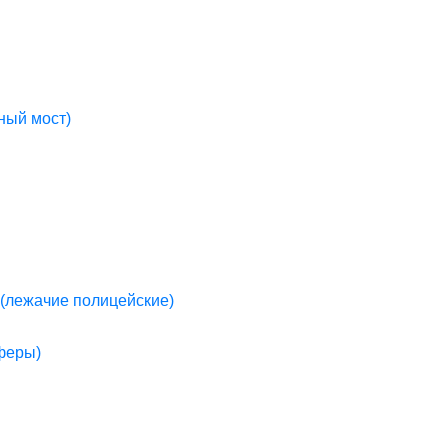
ный мост)
(лежачие полицейские)
пферы)