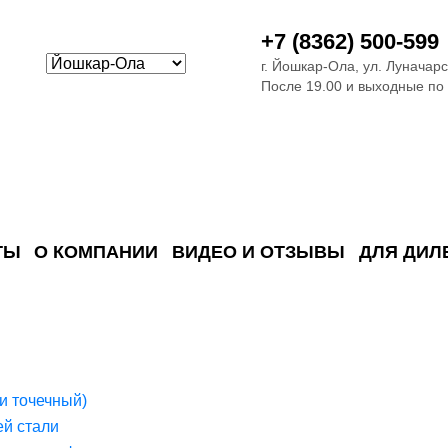
+7 (8362) 500-599
г. Йошкар-Ола, ул. Луначарс
После 19.00 и выходные по
ТЫ
О КОМПАНИИ
ВИДЕО И ОТЗЫВЫ
ДЛЯ ДИЛ
ия сточных в
ские)
поверхностных сточных во
сле очистки
 объектах
емы на промышленых и гражданских объектах
стемы, канализации и пластиковые погреба
темы и автономные канализации для компаний
и точечный)
й стали