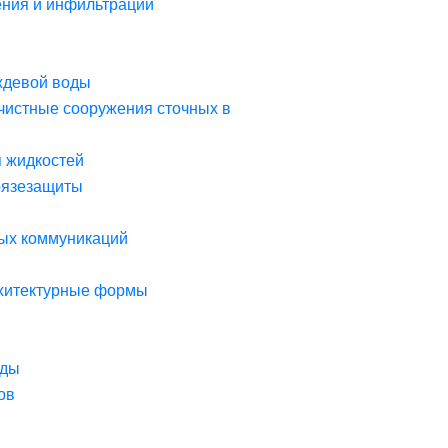
ния и инфильтрации
ждевой воды
чистные сооружения сточных в
я жидкостей
рязезащиты
ых коммуникаций
рхитектурные формы
оды
ов