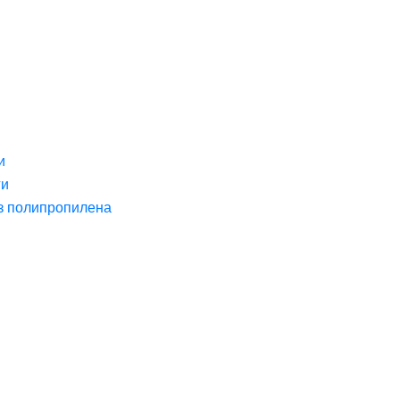
и
ги
з полипропилена