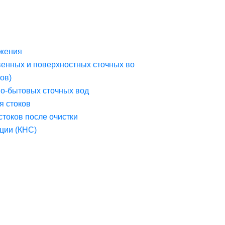
жения
венных и поверхностных сточных во
ов)
но-бытовых сточных вод
я стоков
стоков после очистки
ции (КНС)