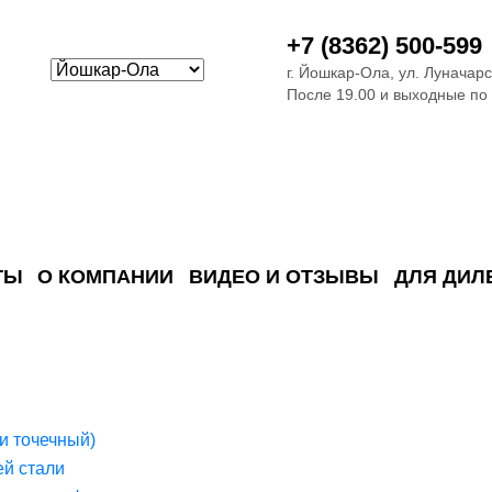
+7 (8362) 500-599
г. Йошкар-Ола, ул. Луначарс
После 19.00 и выходные по
ТЫ
О КОМПАНИИ
ВИДЕО И ОТЗЫВЫ
ДЛЯ ДИЛ
ия сточных в
ские)
поверхностных сточных во
сле очистки
 объектах
емы на промышленых и гражданских объектах
стемы, канализации и пластиковые погреба
темы и автономные канализации для компаний
и точечный)
й стали