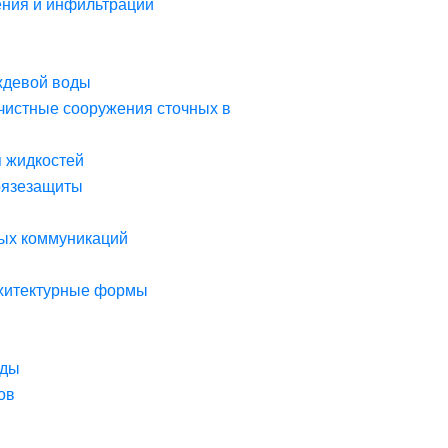
ния и инфильтрации
ждевой воды
чистные сооружения сточных в
я жидкостей
рязезащиты
ых коммуникаций
рхитектурные формы
оды
ов