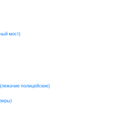
ный мост)
(лежачие полицейские)
пферы)