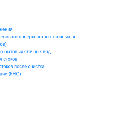
жения
венных и поверхностных сточных во
ов)
но-бытовых сточных вод
я стоков
стоков после очистки
ции (КНС)