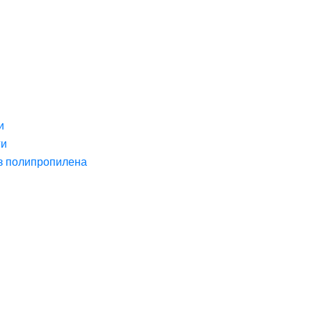
и
ги
з полипропилена