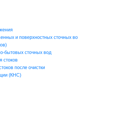
жения
венных и поверхностных сточных во
ов)
но-бытовых сточных вод
я стоков
стоков после очистки
ции (КНС)