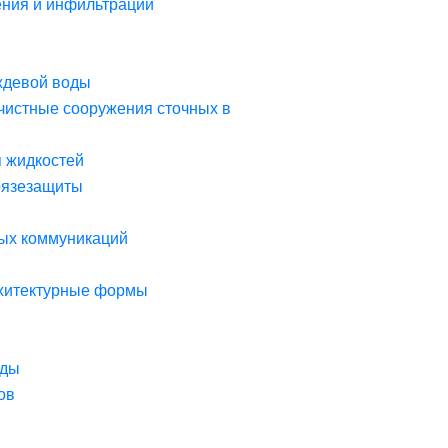
ния и инфильтрации
ждевой воды
чистные сооружения сточных в
я жидкостей
рязезащиты
ых коммуникаций
рхитектурные формы
оды
ов