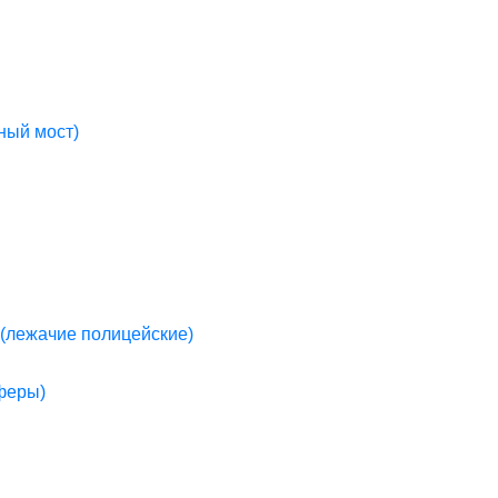
ный мост)
(лежачие полицейские)
пферы)