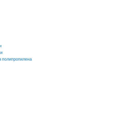
и
ги
з полипропилена