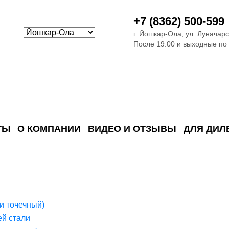
+7 (8362) 500-599
г. Йошкар-Ола, ул. Луначарс
После 19.00 и выходные по
ТЫ
О КОМПАНИИ
ВИДЕО И ОТЗЫВЫ
ДЛЯ ДИЛ
ия сточных в
ские)
поверхностных сточных во
сле очистки
 объектах
емы на промышленых и гражданских объектах
стемы, канализации и пластиковые погреба
темы и автономные канализации для компаний
и точечный)
й стали