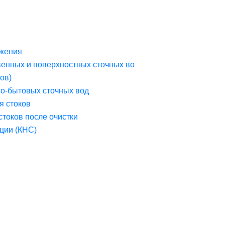
жения
венных и поверхностных сточных во
ов)
но-бытовых сточных вод
я стоков
стоков после очистки
ции (КНС)