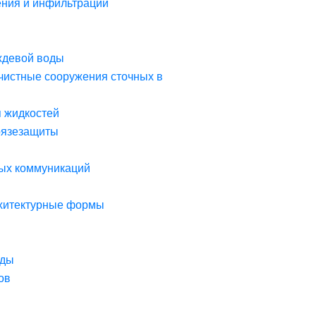
ния и инфильтрации
ждевой воды
чистные сооружения сточных в
я жидкостей
рязезащиты
ых коммуникаций
рхитектурные формы
оды
ов