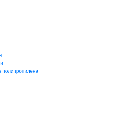
и
ги
з полипропилена