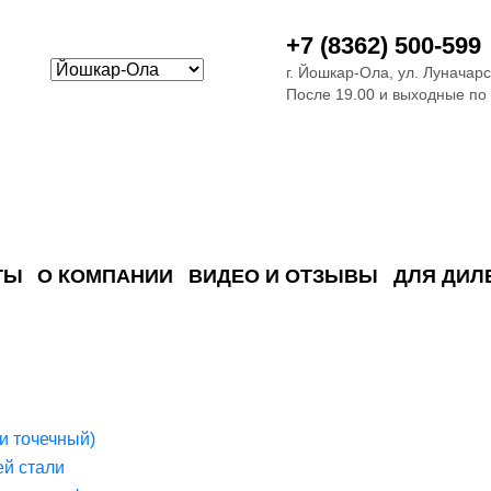
+7 (8362) 500-599
г. Йошкар-Ола, ул. Луначарс
После 19.00 и выходные по
ТЫ
О КОМПАНИИ
ВИДЕО И ОТЗЫВЫ
ДЛЯ ДИЛ
ия сточных в
ские)
поверхностных сточных во
сле очистки
 объектах
емы на промышленых и гражданских объектах
стемы, канализации и пластиковые погреба
темы и автономные канализации для компаний
и точечный)
й стали