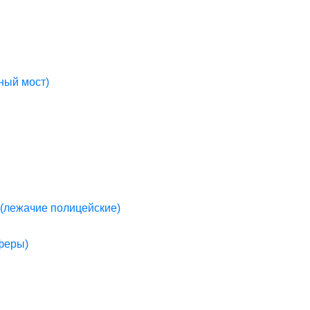
ный мост)
(лежачие полицейские)
пферы)