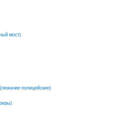
ный мост)
(лежачие полицейские)
пферы)