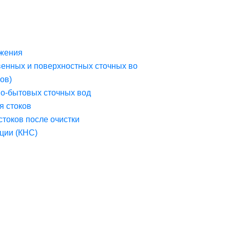
жения
венных и поверхностных сточных во
ов)
но-бытовых сточных вод
я стоков
стоков после очистки
ции (КНС)