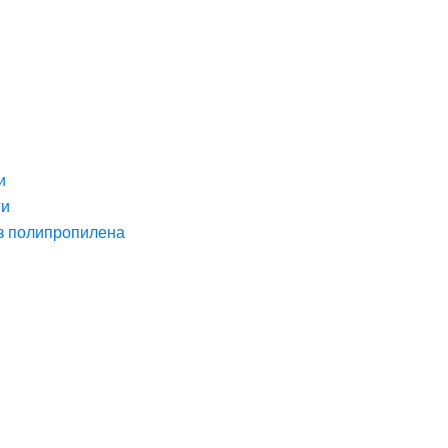
и
ги
з полипропилена