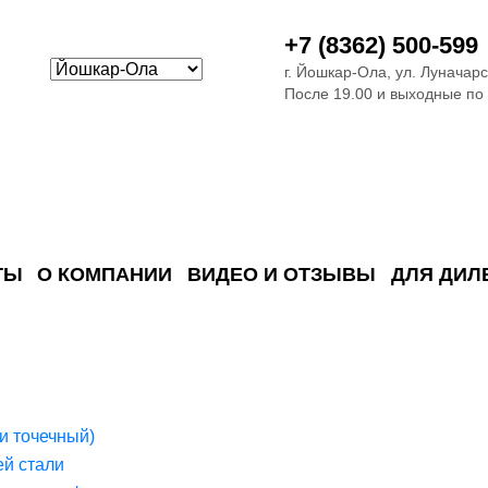
+7 (8362) 500-599
г. Йошкар-Ола, ул. Луначарс
После 19.00 и выходные по
ТЫ
О КОМПАНИИ
ВИДЕО И ОТЗЫВЫ
ДЛЯ ДИЛ
ия сточных в
ские)
поверхностных сточных во
сле очистки
 объектах
емы на промышленых и гражданских объектах
стемы, канализации и пластиковые погреба
темы и автономные канализации для компаний
и точечный)
й стали