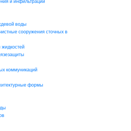
ния и инфильтрации
ждевой воды
чистные сооружения сточных в
я жидкостей
рязезащиты
ых коммуникаций
рхитектурные формы
оды
ов