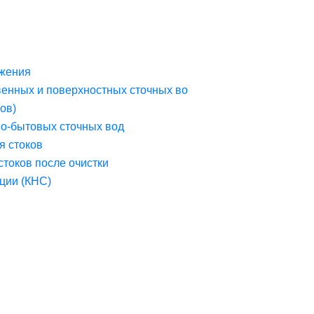
жения
венных и поверхностных сточных во
ов)
но-бытовых сточных вод
я стоков
стоков после очистки
ции (КНС)