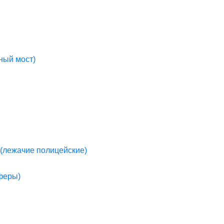
ный мост)
(лежачие полицейские)
пферы)