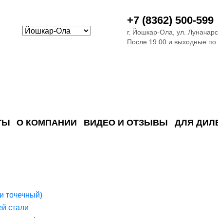
+7 (8362) 500-599
г. Йошкар-Ола, ул. Луначарс
После 19.00 и выходные по
ТЫ
О КОМПАНИИ
ВИДЕО И ОТЗЫВЫ
ДЛЯ ДИЛ
ия сточных в
ские)
поверхностных сточных во
сле очистки
 объектах
емы на промышленых и гражданских объектах
стемы, канализации и пластиковые погреба
темы и автономные канализации для компаний
и точечный)
й стали