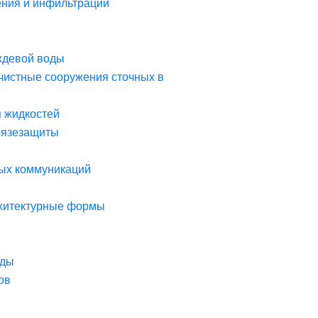
ния и инфильтрации
ждевой воды
чистные сооружения сточных в
я жидкостей
рязезащиты
ых коммуникаций
рхитектурные формы
оды
ов