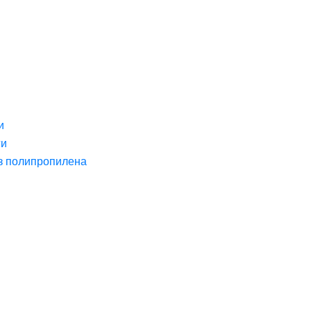
и
ги
з полипропилена