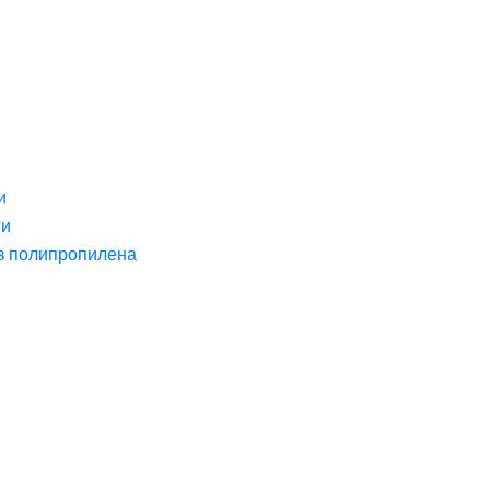
и
ги
з полипропилена