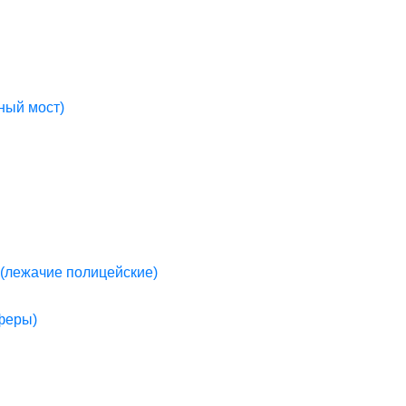
ный мост)
(лежачие полицейские)
пферы)