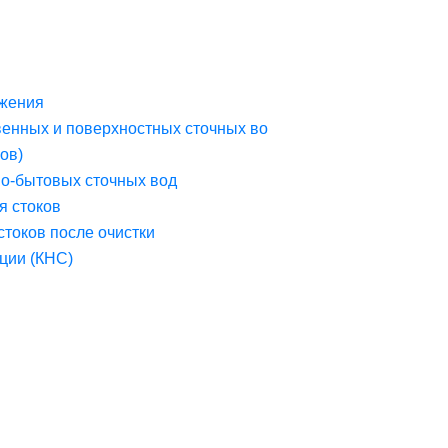
жения
венных и поверхностных сточных во
ов)
но-бытовых сточных вод
я стоков
стоков после очистки
ции (КНС)