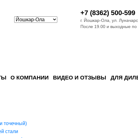
+7 (8362) 500-599
г. Йошкар-Ола, ул. Луначарс
После 19.00 и выходные по
ТЫ
О КОМПАНИИ
ВИДЕО И ОТЗЫВЫ
ДЛЯ ДИЛ
ия сточных в
ские)
поверхностных сточных во
сле очистки
 объектах
емы на промышленых и гражданских объектах
стемы, канализации и пластиковые погреба
темы и автономные канализации для компаний
и точечный)
й стали