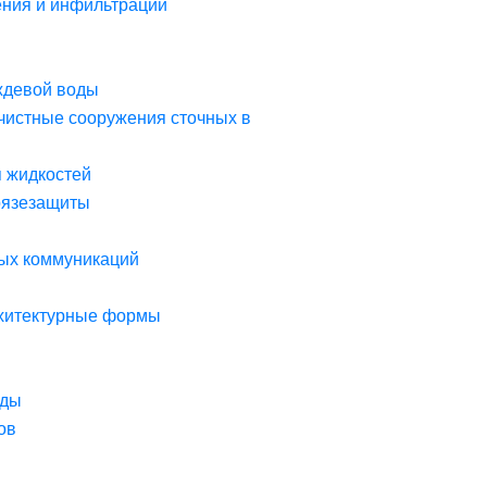
ния и инфильтрации
ждевой воды
чистные сооружения сточных в
я жидкостей
рязезащиты
ых коммуникаций
рхитектурные формы
оды
ов