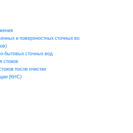
жения
венных и поверхностных сточных во
ов)
но-бытовых сточных вод
я стоков
стоков после очистки
ции (КНС)