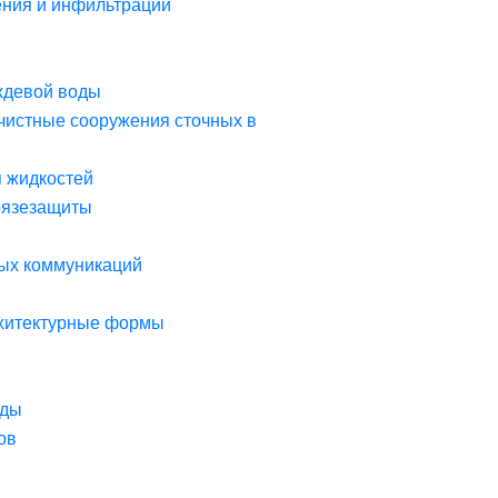
ния и инфильтрации
ждевой воды
чистные сооружения сточных в
я жидкостей
рязезащиты
ых коммуникаций
рхитектурные формы
оды
ов