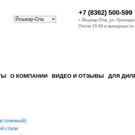
+7 (8362) 500-599
г. Йошкар-Ола, ул. Луначарс
После 19.00 и выходные по
ТЫ
О КОМПАНИИ
ВИДЕО И ОТЗЫВЫ
ДЛЯ ДИЛ
ия сточных в
ские)
поверхностных сточных во
сле очистки
 объектах
емы на промышленых и гражданских объектах
стемы, канализации и пластиковые погреба
темы и автономные канализации для компаний
и точечный)
й стали