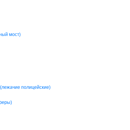
ный мост)
(лежачие полицейские)
пферы)