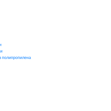
и
ги
з полипропилена