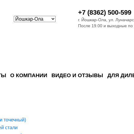
+7 (8362) 500-599
г. Йошкар-Ола, ул. Луначарс
После 19.00 и выходные по
ТЫ
О КОМПАНИИ
ВИДЕО И ОТЗЫВЫ
ДЛЯ ДИЛ
ия сточных в
ские)
поверхностных сточных во
сле очистки
 объектах
емы на промышленых и гражданских объектах
стемы, канализации и пластиковые погреба
темы и автономные канализации для компаний
и точечный)
й стали