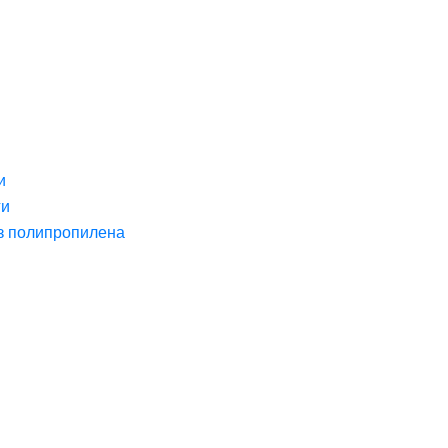
и
ги
з полипропилена