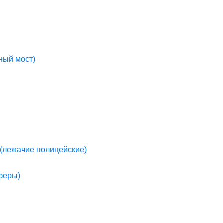
ный мост)
(лежачие полицейские)
пферы)