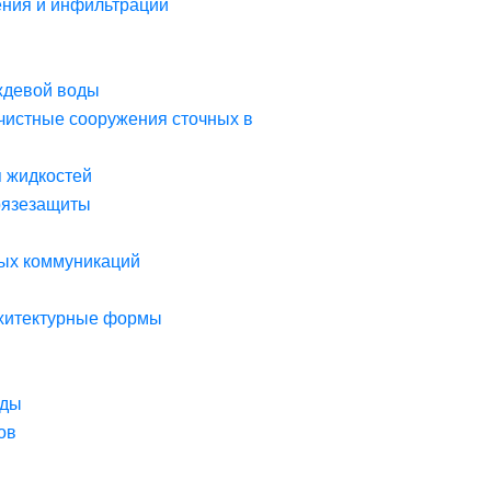
ния и инфильтрации
ждевой воды
чистные сооружения сточных в
я жидкостей
рязезащиты
ых коммуникаций
рхитектурные формы
оды
ов