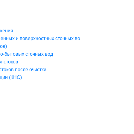
жения
венных и поверхностных сточных во
ов)
но-бытовых сточных вод
я стоков
стоков после очистки
ции (КНС)