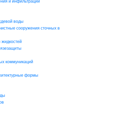
ния и инфильтрации
ждевой воды
чистные сооружения сточных в
я жидкостей
рязезащиты
ых коммуникаций
рхитектурные формы
оды
ов