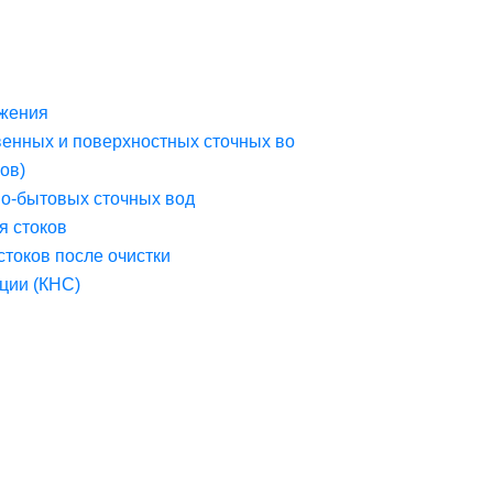
жения
венных и поверхностных сточных во
ов)
но-бытовых сточных вод
я стоков
стоков после очистки
ции (КНС)