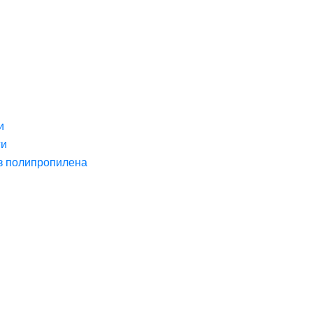
и
ги
з полипропилена