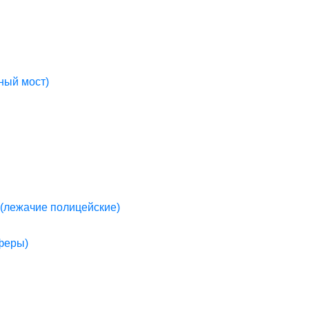
ный мост)
(лежачие полицейские)
пферы)