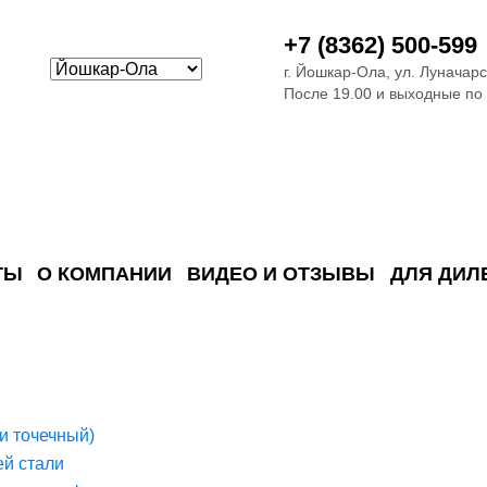
+7 (8362) 500-599
г. Йошкар-Ола, ул. Луначарс
После 19.00 и выходные по
ТЫ
О КОМПАНИИ
ВИДЕО И ОТЗЫВЫ
ДЛЯ ДИЛ
ия сточных в
ские)
поверхностных сточных во
сле очистки
 объектах
емы на промышленых и гражданских объектах
стемы, канализации и пластиковые погреба
темы и автономные канализации для компаний
и точечный)
й стали