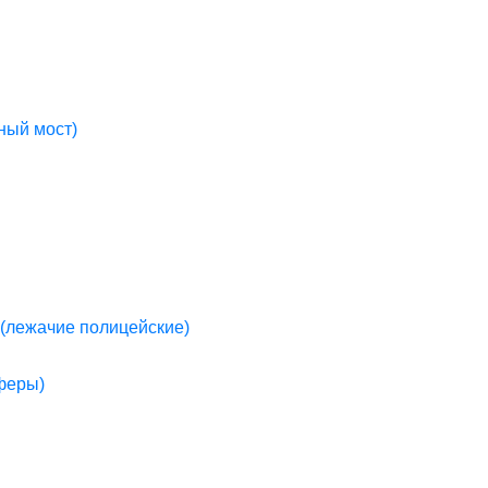
ный мост)
(лежачие полицейские)
пферы)