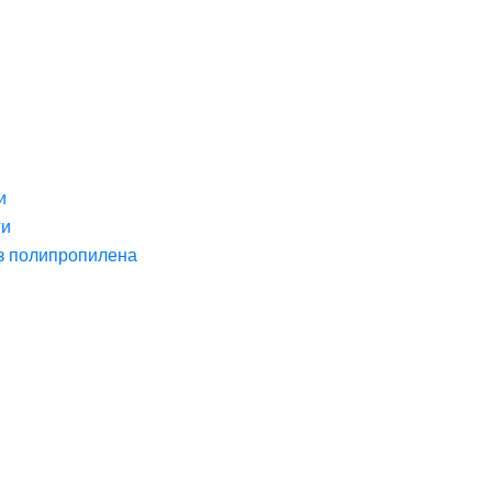
и
ги
з полипропилена