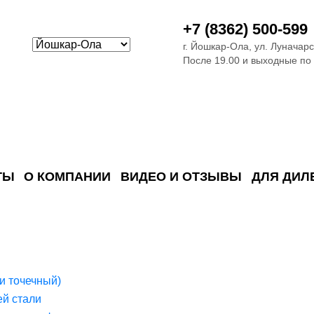
+7 (8362) 500-599
г. Йошкар-Ола, ул. Луначарс
После 19.00 и выходные по
ТЫ
О КОМПАНИИ
ВИДЕО И ОТЗЫВЫ
ДЛЯ ДИЛ
ия сточных в
ские)
поверхностных сточных во
сле очистки
 объектах
емы на промышленых и гражданских объектах
стемы, канализации и пластиковые погреба
темы и автономные канализации для компаний
и точечный)
й стали