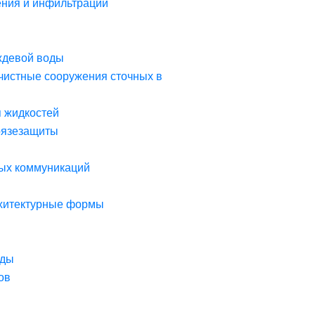
ния и инфильтрации
ждевой воды
чистные сооружения сточных в
я жидкостей
рязезащиты
ых коммуникаций
рхитектурные формы
оды
ов