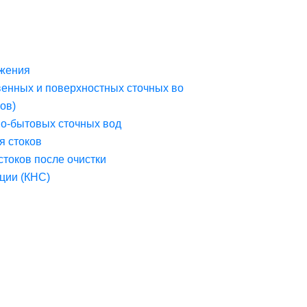
жения
венных и поверхностных сточных во
ов)
но-бытовых сточных вод
я стоков
стоков после очистки
ции (КНС)