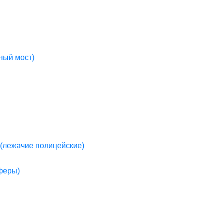
ный мост)
(лежачие полицейские)
пферы)