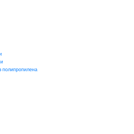
и
ги
з полипропилена