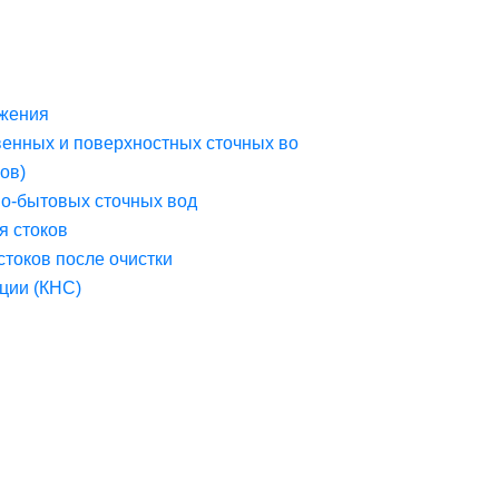
жения
венных и поверхностных сточных во
ов)
но-бытовых сточных вод
я стоков
стоков после очистки
ции (КНС)