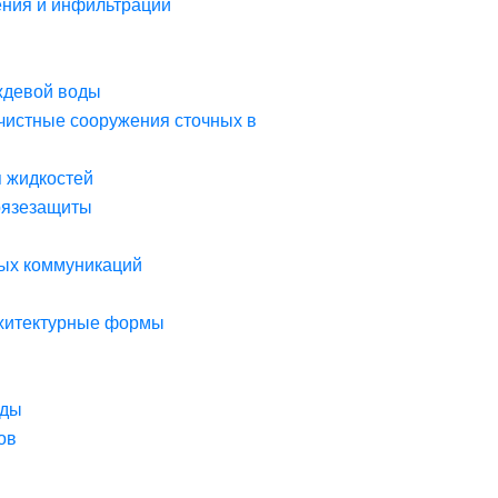
ния и инфильтрации
ждевой воды
чистные сооружения сточных в
я жидкостей
рязезащиты
ых коммуникаций
рхитектурные формы
оды
ов