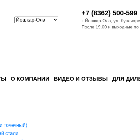
+7 (8362) 500-599
г. Йошкар-Ола, ул. Луначарс
После 19.00 и выходные по
ТЫ
О КОМПАНИИ
ВИДЕО И ОТЗЫВЫ
ДЛЯ ДИЛ
ия сточных в
ские)
поверхностных сточных во
сле очистки
 объектах
емы на промышленых и гражданских объектах
стемы, канализации и пластиковые погреба
темы и автономные канализации для компаний
и точечный)
й стали