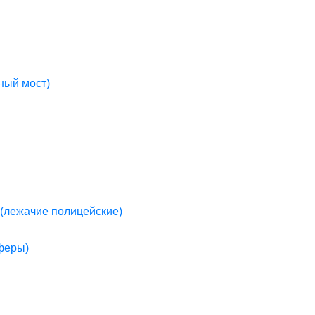
ный мост)
(лежачие полицейские)
пферы)