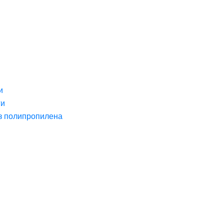
и
ги
з полипропилена