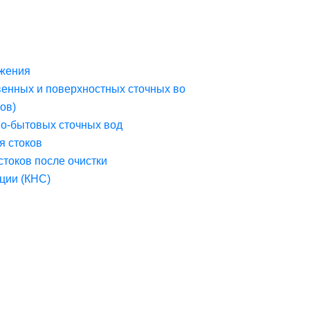
жения
венных и поверхностных сточных во
ов)
но-бытовых сточных вод
я стоков
стоков после очистки
ции (КНС)