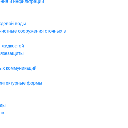
ния и инфильтрации
ждевой воды
чистные сооружения сточных в
я жидкостей
рязезащиты
ых коммуникаций
рхитектурные формы
оды
ов