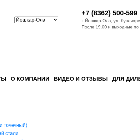
+7 (8362) 500-599
г. Йошкар-Ола, ул. Луначарс
После 19.00 и выходные по
ТЫ
О КОМПАНИИ
ВИДЕО И ОТЗЫВЫ
ДЛЯ ДИЛ
ия сточных в
ские)
поверхностных сточных во
сле очистки
 объектах
емы на промышленых и гражданских объектах
стемы, канализации и пластиковые погреба
темы и автономные канализации для компаний
и точечный)
й стали