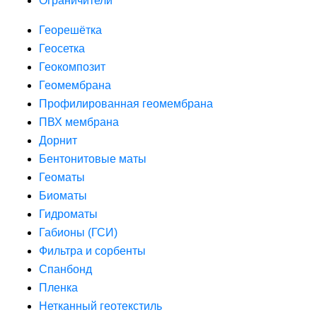
Ограничители
Георешётка
Геосетка
Геокомпозит
Геомембрана
Профилированная геомембрана
ПВХ мембрана
Дорнит
Бентонитовые маты
Геоматы
Биоматы
Гидроматы
Габионы (ГСИ)
Фильтра и сорбенты
Спанбонд
Пленка
Нетканный геотекстиль