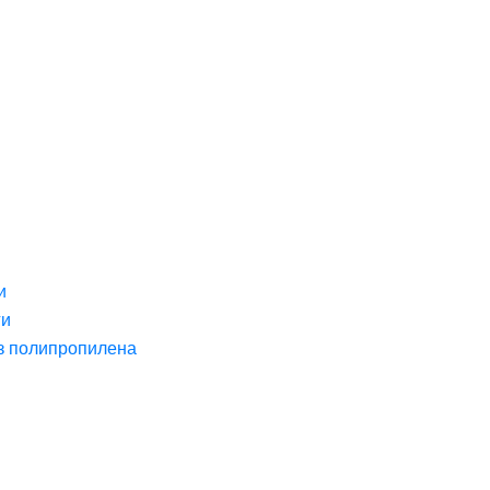
и
ги
з полипропилена