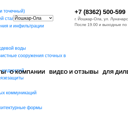
+7 (8362) 500-599
и точечный)
й стали
г. Йошкар-Ола, ул. Луначарс
После 19.00 и выходные по
ния и инфильтрации
ждевой воды
чистные сооружения сточных в
я жидкостей
ТЫ
О КОМПАНИИ
ВИДЕО И ОТЗЫВЫ
ДЛЯ ДИЛ
рязезащиты
ия сточных в
ские)
поверхностных сточных во
сле очистки
 объектах
емы на промышленых и гражданских объектах
стемы, канализации и пластиковые погреба
темы и автономные канализации для компаний
ых коммуникаций
рхитектурные формы