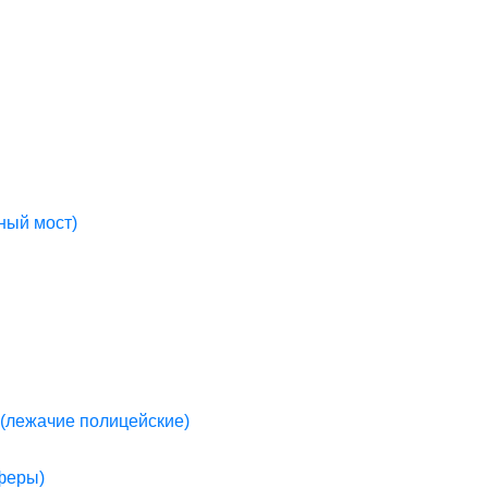
ный мост)
(лежачие полицейские)
пферы)