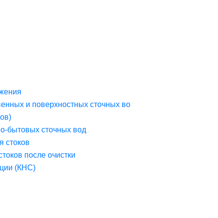
жения
венных и поверхностных сточных во
ов)
но-бытовых сточных вод
я стоков
стоков после очистки
ции (КНС)