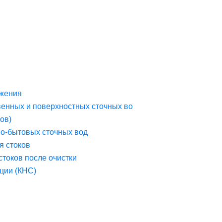
жения
венных и поверхностных сточных во
ов)
но-бытовых сточных вод
я стоков
стоков после очистки
ции (КНС)