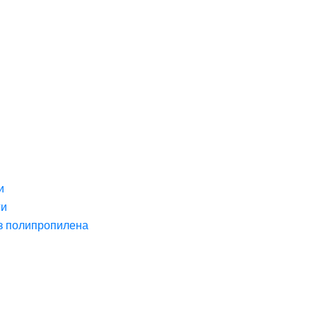
и
ги
з полипропилена