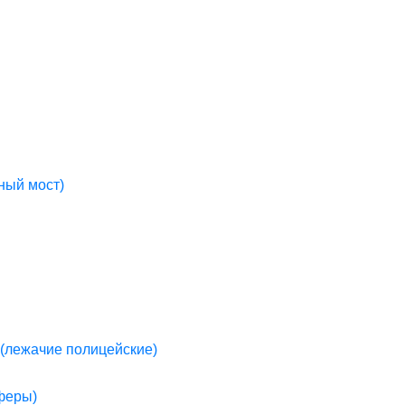
ный мост)
(лежачие полицейские)
пферы)