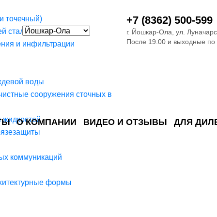
+7 (8362) 500-599
и точечный)
й стали
г. Йошкар-Ола, ул. Луначарс
После 19.00 и выходные по
ния и инфильтрации
ждевой воды
чистные сооружения сточных в
я жидкостей
ТЫ
О КОМПАНИИ
ВИДЕО И ОТЗЫВЫ
ДЛЯ ДИЛ
рязезащиты
ия сточных в
ские)
поверхностных сточных во
сле очистки
 объектах
емы на промышленых и гражданских объектах
стемы, канализации и пластиковые погреба
темы и автономные канализации для компаний
ых коммуникаций
рхитектурные формы