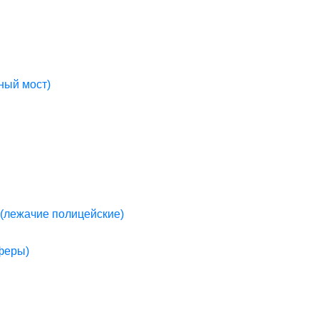
ный мост)
(лежачие полицейские)
пферы)