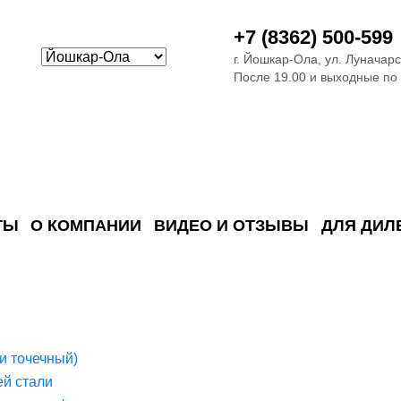
+7 (8362) 500-599
г. Йошкар-Ола, ул. Луначарс
После 19.00 и выходные по
ТЫ
О КОМПАНИИ
ВИДЕО И ОТЗЫВЫ
ДЛЯ ДИЛ
ия сточных в
ские)
поверхностных сточных во
сле очистки
 объектах
емы на промышленых и гражданских объектах
стемы, канализации и пластиковые погреба
темы и автономные канализации для компаний
и точечный)
й стали