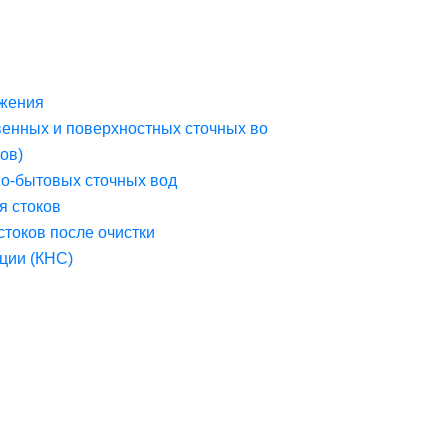
жения
венных и поверхностных сточных во
ов)
но-бытовых сточных вод
я стоков
стоков после очистки
ции (КНС)