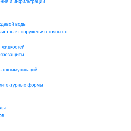
ния и инфильтрации
ждевой воды
чистные сооружения сточных в
я жидкостей
рязезащиты
ых коммуникаций
рхитектурные формы
оды
ов