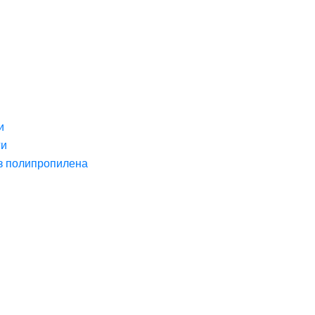
и
ги
з полипропилена