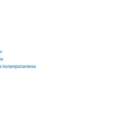
и
ги
з полипропилена