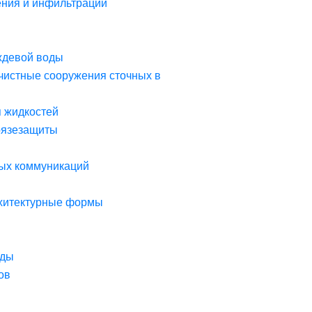
ния и инфильтрации
ждевой воды
чистные сооружения сточных в
я жидкостей
рязезащиты
ых коммуникаций
рхитектурные формы
оды
ов