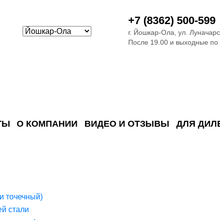
+7 (8362) 500-599
г. Йошкар-Ола, ул. Луначарс
После 19.00 и выходные по
ТЫ
О КОМПАНИИ
ВИДЕО И ОТЗЫВЫ
ДЛЯ ДИЛ
ия сточных в
ские)
поверхностных сточных во
сле очистки
 объектах
емы на промышленых и гражданских объектах
стемы, канализации и пластиковые погреба
темы и автономные канализации для компаний
и точечный)
й стали