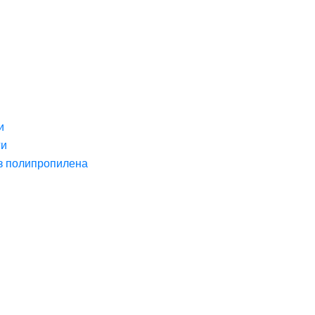
и
ги
з полипропилена