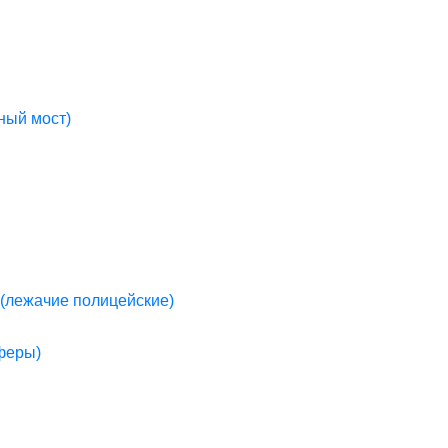
ный мост)
(лежачие полицейские)
пферы)