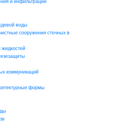
ния и инфильтрации
ждевой воды
чистные сооружения сточных в
я жидкостей
рязезащиты
ых коммуникаций
рхитектурные формы
оды
ов