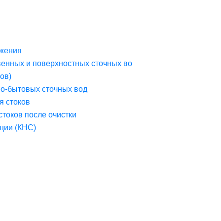
жения
венных и поверхностных сточных во
ов)
но-бытовых сточных вод
я стоков
стоков после очистки
ции (КНС)