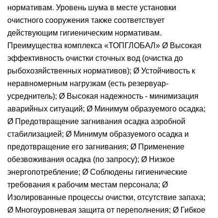
нормативам. Уровень шума в месте установки
очистного сооружения также соответствует
действующим гигиеническим нормативам.
Преимущества комплекса «ТОПГЛОБАЛ» Ø Высокая
эффективность очистки сточных вод (очистка до
рыбохозяйственных нормативов); Ø Устойчивость к
неравномерным нагрузкам (есть резервуар-
усреднитель); Ø Высокая надежность - минимизация
аварийных ситуаций; Ø Минимум образуемого осадка;
Ø Предотвращение загнивания осадка аэробной
стабилизацией; Ø Минимум образуемого осадка и
предотвращение его загнивания; Ø Применение
обезвоживания осадка (по запросу); Ø Низкое
энергопотребление; Ø Соблюдены гигиенические
требования к рабочим местам персонала; Ø
Изолированные процессы очистки, отсутствие запаха;
Ø Многоуровневая защита от переполнения; Ø Гибкое