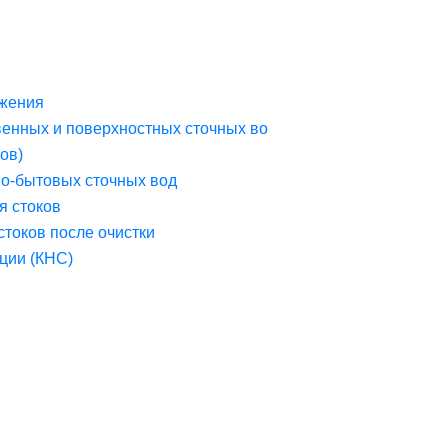
жения
венных и поверхностных сточных во
ов)
но-бытовых сточных вод
я стоков
стоков после очистки
ции (КНС)