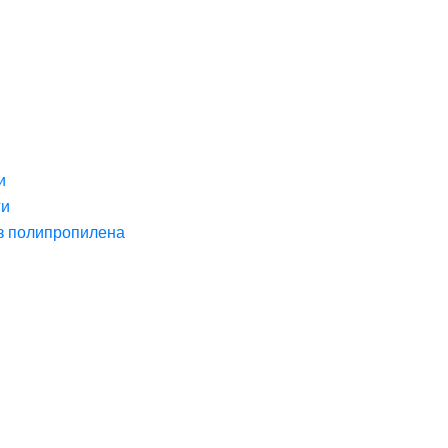
и
ги
з полипропилена