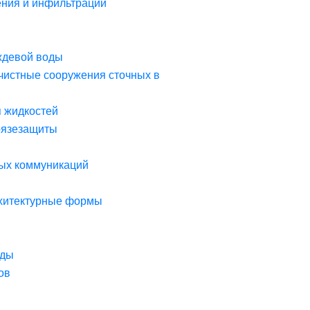
ния и инфильтрации
ждевой воды
чистные сооружения сточных в
я жидкостей
рязезащиты
ых коммуникаций
рхитектурные формы
оды
ов