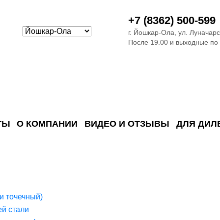
+7 (8362) 500-599
г. Йошкар-Ола, ул. Луначарс
После 19.00 и выходные по
ТЫ
О КОМПАНИИ
ВИДЕО И ОТЗЫВЫ
ДЛЯ ДИЛ
ия сточных в
ские)
поверхностных сточных во
сле очистки
 объектах
емы на промышленых и гражданских объектах
стемы, канализации и пластиковые погреба
темы и автономные канализации для компаний
и точечный)
й стали