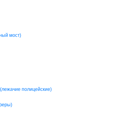
ный мост)
(лежачие полицейские)
пферы)